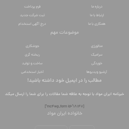
درباره ما
فرم پرداخت
ارتباط با ما
ثبت شرکت جدید
همکاری با ما
درج آگهی استخدام
موضوعات مهم
متالورژي
جوشکاری
سراميك
ریخته گری
خوردگی
ساخت و تولید
آرشیو ویدیوها
آخبار استخدامی
مطالب را در ایمیل خود داشته باشید!
خبرنامه ایران مواد با توجه به علاقه شما مقالات را برای شما را ارسال میکند
[mc4wp_form id="18147"]
خانواده ایران مواد