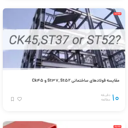
جدید
مقایسه فولادهای ساختمانی St37, St52 و Ck45
10
دقیـقه
مطالعه
جدید