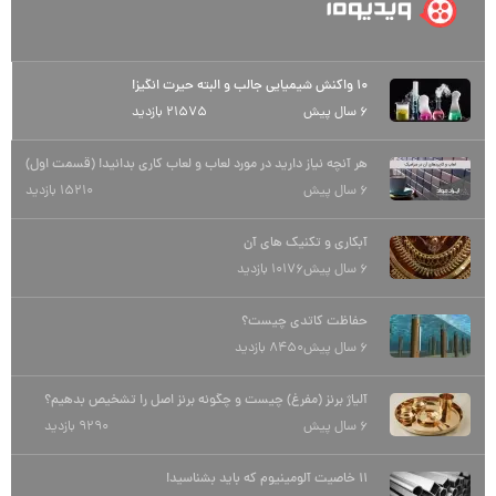
10 واکنش شیمیایی جالب و البته حیرت انگیز!
6 سال پیش
21575 بازدید
هر آنچه نیاز دارید در مورد لعاب و لعاب کاری بدانید! (قسمت اول)
6 سال پیش
15210 بازدید
آبکاری و تکنیک های آن
6 سال پیش
10176 بازدید
حفاظت کاتدی چیست؟
6 سال پیش
8450 بازدید
آلیاژ برنز (مفرغ) چیست و چگونه برنز اصل را تشخیص بدهیم؟
6 سال پیش
9290 بازدید
11 خاصیت آلومینیوم که باید بشناسید!
6 سال پیش
11104 بازدید