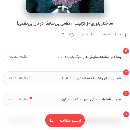
ساختار بلوری «زانژنیت»؛ نظمی بی‌سابقه در دل بی‌نظمی!
1
دقیقه مطالعه
1 سال پیش
1
وداع با صفحه‌نمایش‌های ترک‌خورده: راز شیشه‌های مقاوم‌ و مستحکم پیدا شد.
دقیقه مطالعه
1
نامرئی شدن اجسام سه‌بعدی در برابر امواج مایکروویو
دقیقه مطالعه
4
بحران قطعات یدکی: چرا صنعت ایران به مهندسان خلاق نیاز دارد؟
دقیقه مطالعه
5
راز عمر بالای سازه‌های قدیمی: آیا مهندسان مدرن چیزی را فراموش کرده‌اند؟
آرشیو مطالب
دقیقه مطالعه