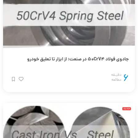
جادوی فولاد 50CrV4 در صنعت؛ از ابزار تا تعلیق خودرو
6
دقیـقه
مطالعه
جدید