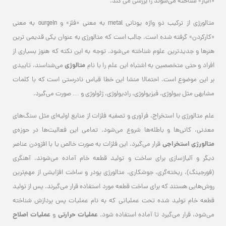
متالورژی از ترکیب دو واژه یونانی metal به معنی «فلز» و ourgein به معنی
«کارکردن» گرفته شده است. جالب است که متالورژی به عنوان یکی قدیمی ترین
هنرها و جدیدترین علوم شناخته می‌شود. توجه به این نکته که هنوز بسیاری از
متالوژی
افراد و حتی متخصصین به اشتباه این علم را با نام
می‌شناسند، تاییدی
بر این موضوع است. احتمالا منشا این خطا قیاس نادرستی است که با کلمات
مشابهی مثل بیولوژی، فیزیولوژی، رادیولوژی، ژئولوژی و … صورت می‌گیرد.
علم متالورژی با استخراج، فرآوری و تصفیه فلزات از منابع اولیه‌ای مثل سنگ‌های
معدنی، کانی‌ها و باطله‌ها شروع می‌شود. تمامی این فعالیت‌ها در حوزه‌ی
متالورژی استخراجی
قرار می‌گیرد. این فلزات به صورت خالص یا با افزودن عناصر
دیگر و آلیاژسازی برای ساخت و تولید قطعه خام آماده می‌شوند. آهنگری
(فورجینگ)، ریخته‌گری، جوشکاری، متالورژی پودر و ساخت افزایشی از مهم‌ترین
روش‌هایی هستند که برای ساخت قطعه مورد استفاده قرار می‌گیرند. پس از تولید
قطعه خام تولید شده تحت عملیاتی که به نام عملیات پس پردازش شناخته
عملیات حرارتی
عملیات
اصلاح
می‌شود، قرار می‌گیرد تا آماده استفاده شود.
و
سطحی
از مهم ترین روش‌‌های پس‌ از تولید محسوب می‌شوند که برای دستیابی