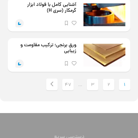
گرمکار (سری H)
ورق برنجی؛ ترکیب مقاومت و
زیبایی
47
3
2
1
…
دسترسی سریع