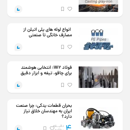
انواع لوله های پلی اتیلن از
مصارف خانگی تا صنعتی
فولاد W2؛ انتخابی هوشمند
برای چاقو، تیغه و ابزار دقیق
بحران قطعات یدکی: چرا صنعت
ایران به مهندسان خلاق نیاز
دارد؟
4
دقیــقه
مطالعه