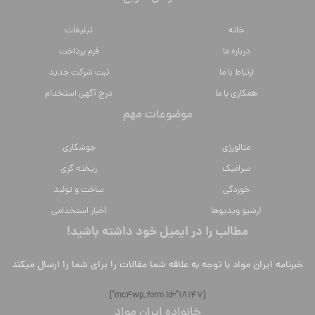
خانه
تبلیغات
درباره ما
فرم پرداخت
ارتباط با ما
ثبت شرکت جدید
همکاری با ما
درج آگهی استخدام
موضوعات مهم
متالورژي
جوشکاری
سراميك
ریخته گری
خوردگی
ساخت و تولید
آرشیو ویدیوها
آخبار استخدامی
مطالب را در ایمیل خود داشته باشید!
خبرنامه ایران مواد با توجه به علاقه شما مقالات را برای شما را ارسال میکند
[mc4wp_form id="18147"]
خانواده ایران مواد