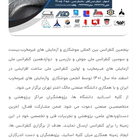
پنجمین کنفرانس بین المللی جوشکاری و آزمایش های غیرمخرب،بیست
و سومين كنفرانس ملي جوش و بازرسي و دوازدهمين كنفرانس ملي
آزمايش هاي غيـرمخرب و اولین کنفرانس ملی ساخت افزایشی در
اسفند ماه سال 1401 توسط انجمن جوشکاري وآزمايش هاي غيرمخرب
ايران و با همکاري دانشگاه صنعتی مالک اشتر تهران برگزار مي شود.
از کليه اســاتید دانشگاه ها، پژوهشگـران مراکز پـژوهشي و
متخصصيـن صنعتي دعوت مي شود ضمن مشـارکت فعـال، آخرين
دسـتاوردهاي علمي، پژوهشي و تجربيات فني و تخصصي خود در اين
زمينه را براي کنفرانس ارسـال نماينـد. هدف از برگزاري کنفرانـس ها،
ايجاد زمينه همکاري ميان کليه اساتید، پژوهشگران و دست اندرکاران