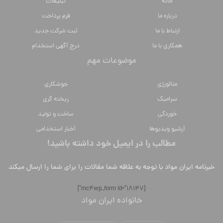
خانه
تبلیغات
درباره ما
فرم پرداخت
ارتباط با ما
ثبت شرکت جدید
همکاری با ما
درج آگهی استخدام
موضوعات مهم
متالورژي
جوشکاری
سراميك
ریخته گری
خوردگی
ساخت و تولید
آرشیو ویدیوها
آخبار استخدامی
مطالب را در ایمیل خود داشته باشید!
خبرنامه ایران مواد با توجه به علاقه شما مقالات را برای شما را ارسال میکند
[mc4wp_form id="18147"]
خانواده ایران مواد