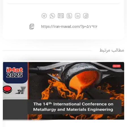
https://iran-mavad.com/?p=57916
مطالب مرتبط
جدید