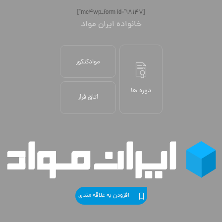
[mc4wp_form id="18147"]
خانواده ایران مواد
موادکنکور
دوره ها
اتاق فرار
افزودن به علاقه مندی