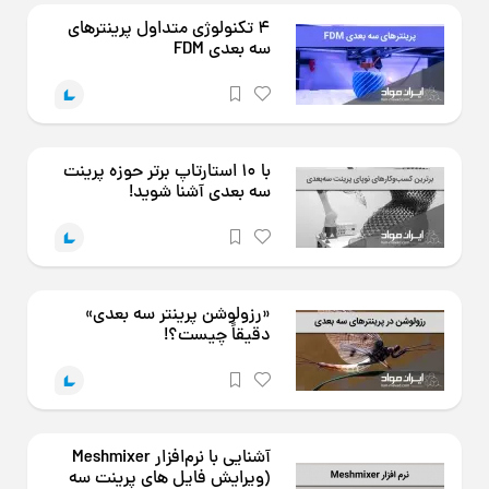
۴ تکنولوژی متداول پرینترهای
سه بعدی FDM
با ۱۰ استارتاپ برتر حوزه پرینت
سه بعدی آشنا شوید!
«رزولوشن پرینتر سه بعدی»
دقیقاً چیست؟!
آشنایی با نرم‌افزار Meshmixer
(ویرایش فایل های پرینت سه