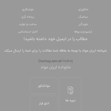
متالورژي
جوشکاری
سراميك
ریخته گری
خوردگی
ساخت و تولید
آرشیو ویدیوها
آخبار استخدامی
مطالب را در ایمیل خود داشته باشید!
خبرنامه ایران مواد با توجه به علاقه شما مقالات را برای شما را ارسال میکند
[mc4wp_form id="18147"]
خانواده ایران مواد
موادکنکور
دوره ها
اتاق فرار