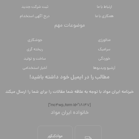
ارتباط با ما
ثبت شرکت جدید
همکاری با ما
درج آگهی استخدام
موضوعات مهم
متالورژي
جوشکاری
سراميك
ریخته گری
خوردگی
ساخت و تولید
آرشیو ویدیوها
آخبار استخدامی
مطالب را در ایمیل خود داشته باشید!
خبرنامه ایران مواد با توجه به علاقه شما مقالات را برای شما را ارسال میکند
[mc4wp_form id="18147"]
خانواده ایران مواد
موادکنکور