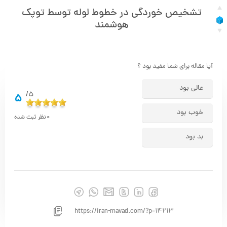
تشخیص خوردگی در خطوط لوله توسط توپک
هوشمند
آیا مقاله برای شما مفید بود ؟
عالی بود
5/
5
خوب بود
0
نظر ثبت شده
بد بود
https://iran-mavad.com/?p=14213