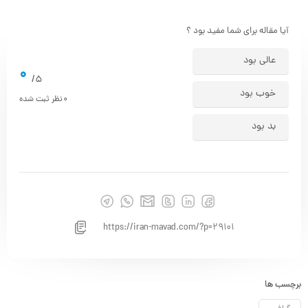
آیا مقاله برای شما مفید بود ؟
عالی بود
0
5/
خوب بود
0
نظر ثبت شده
بد بود
https://iran-mavad.com/?p=29101
برچسب ها