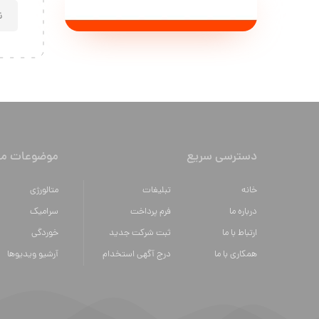
دسترسی سریع
موضوعات مه
خانه
تبلیغات
متالورژي
درباره ما
فرم پرداخت
سراميك
ارتباط با ما
ثبت شرکت جدید
خوردگی
همکاری با ما
درج آگهی استخدام
آرشیو ویدیوها