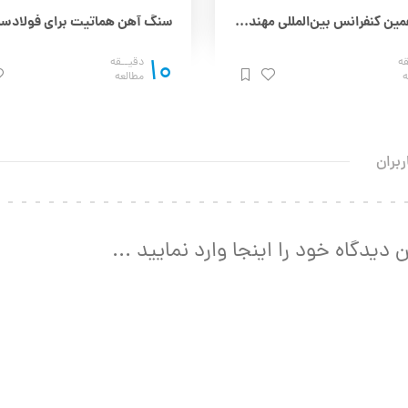
چهاردهمین کنفرانس بین‌المللی مهندسی مواد و متالورژی (IMAT 2025) – 25 و 26 آذر
10
قه
دقیــقه
ه
مطالعه
ربران