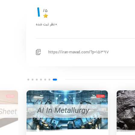
1
5/
0
نظر ثبت شده
https://iran-mavad.com/?p=15397
جدید
جدید