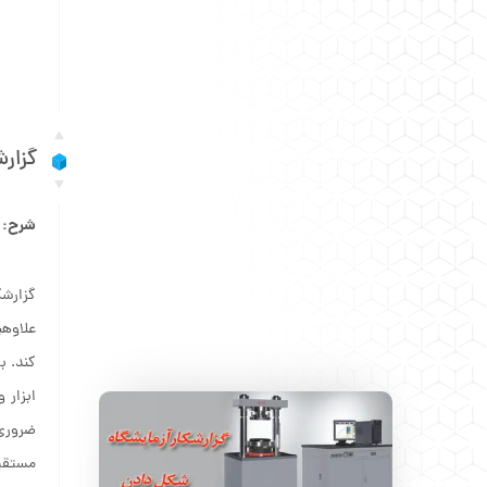
گزار
شرح:
گزارشک
علاوه‏
کند. ب
ابزار 
ضروری 
مستقیم