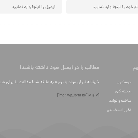
مطالب را در ایمیل خود داشته باشید!
م
خبرنامه ایران مواد با توجه به علاقه شما مقالات را برای شم
جوشکاری
ریخته گری
[mc4wp_form id="18147"]
ساخت و تولید
آخبار استخدامی