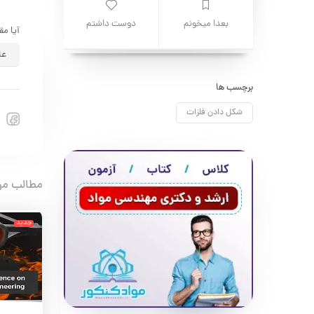
بعدا میخونم
دوست داشتم
آیا مق
عا
برچسب ها
شکل دادن فلزات
مطالب مر
جدید
جدید