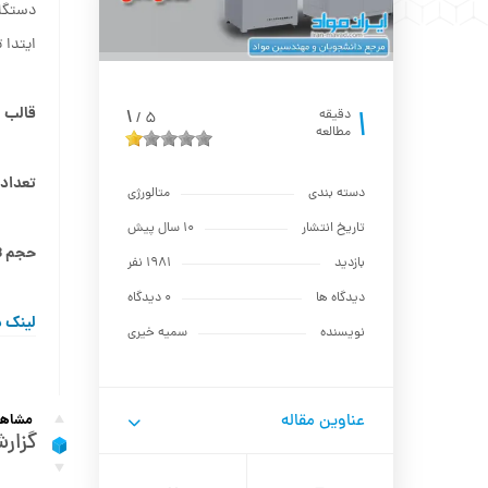
دستگاه
ایتدا 
1
قالب بند
1
دقیقه
5
/
مطالعه
تعداد ص
دسته بندی
متالورژي
تاریخ انتشار
10 سال پیش
حجم ۷٫۳۷MB
بازدید
1981 نفر
دیدگاه ها
0 دیدگاه
لینک د
نویسنده
سمیه خیری
عناوین مقاله
مشاهده
گزار