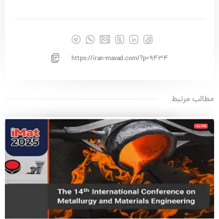
https://iran-mavad.com/?p=9434
مطالب مرتبط
جدید