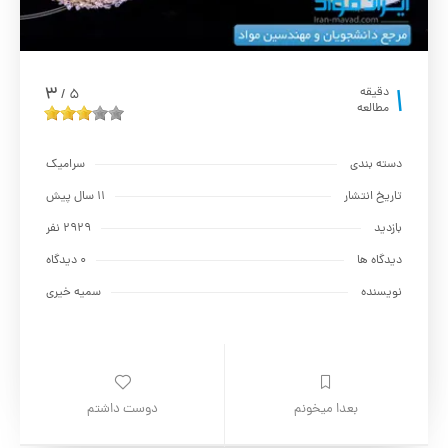
1
3
دقیقه
5
/
مطالعه
دسته بندی
سراميك
تاریخ انتشار
11 سال پیش
بازدید
2929 نفر
دیدگاه ها
0 دیدگاه
نویسنده
سمیه خیری
بعدا میخونم
دوست داشتم