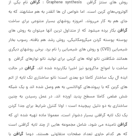
گرافن
روش های سنتز گرافن Graphene synthesis :
نامِ یکی از
آلوتروپ‌هایِ کربن است. اما خواص آن ها آنقدر به هم مشابهند که به
جای هم به کار می‌روند. امروزه روشهای بسیار متنوعی برای ساخت
گرافن
بکار برده میشود که از متداول ترین آنها میتوان به روش های
پوسته پوسته کردن میکرومکانیکی، روش رشد هم بافته، رسوب بخار
شیمیایی (CVD) و روش های شیمیایی را نام برد. برخی روشهای دیگری
همانند شکافتن نانو لوله های کربنی برای تولید نانو نوارهای گرافن و
گرافن
ساخت با امواج ماکرویو نیز اخیرا بکاربرده شده اند.
در حالت
ایده آل یک ساختار کاملا دو بعدی است؛ نانو ساختاری تک لایه از اتم
های کربن که با پیوندهای کوالانسی به هم وصل شده اند و یک شبکه
شش ضلعی کاملا مسطح پدید آورده اند. در عمل رسیدن به چنین
ساختاری به دو دلیل پیچیده است : اولا کنترل شرایط برای جدا کردن
یک تک لایه گرافنی بسیار دشوار است، معمولا ماده تهیه شده ای که
گرافن
نامیده می شود، شامل مجموعه هایی از چند لایه گرافنی است
گرافن
که هر کدام حاوی تعداد صفحات متفاوتی هستند. دوما
با