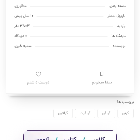
دسته بندی
متالورژي
تاریخ انتشار
10 سال پیش
بازدید
3803 نفر
دیدگاه ها
0 دیدگاه
نویسنده
سمیه خیری
بعدا میخونم
دوست داشتم
برچسب ها
کربن
گرافن
گرافیت
گرافین