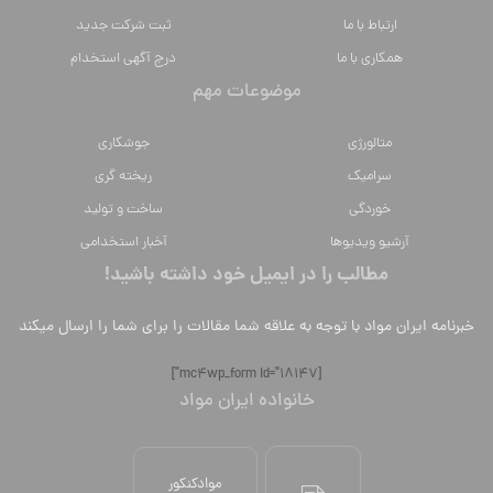
ارتباط با ما
ثبت شرکت جدید
همکاری با ما
درج آگهی استخدام
موضوعات مهم
متالورژي
جوشکاری
سراميك
ریخته گری
خوردگی
ساخت و تولید
آرشیو ویدیوها
آخبار استخدامی
مطالب را در ایمیل خود داشته باشید!
خبرنامه ایران مواد با توجه به علاقه شما مقالات را برای شما را ارسال میکند
[mc4wp_form id="18147"]
خانواده ایران مواد
موادکنکور