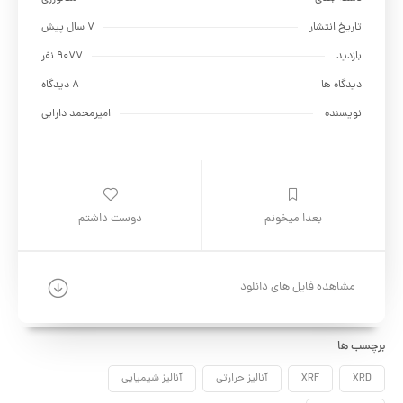
دسته بندی
متالورژي
تاریخ انتشار
7 سال پیش
بازدید
9077 نفر
دیدگاه ها
8 دیدگاه
نویسنده
امیرمحمد دارابی
بعدا میخونم
دوست داشتم
مشاهده فایل های دانلود
برچسب ها
XRD
XRF
آنالیز حرارتی
آنالیز شیمیایی