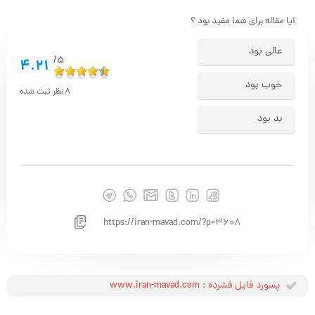
آیا مقاله برای شما مفید بود ؟
عالی بود
5/
4.21
خوب بود
8
نظر ثبت شده
بد بود
https://iran-mavad.com/?p=3608
پسورد فایل فشرده : www.iran-mavad.com