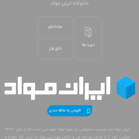
[mc4wp_form id="18147"]
خانواده ایران مواد
موادکنکور
دوره ها
اتاق فرار
افزودن به علاقه مندی
ایران مواد یک وبسایت محتوایی در حوزه مواد مهندسی است که از سال 1387