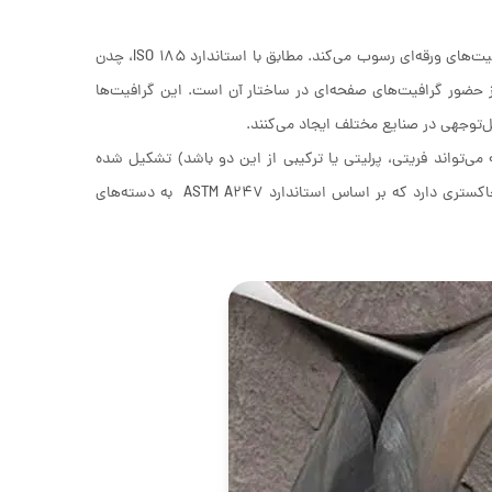
چدن خاکستری (Gray Cast Iron) یک آلیاژ آهنی-کربنی است که در آن کربن به شکل گرافیت‌های ورقه‌ای رسوب می‌کند. مطابق با استاندارد ISO 185، چدن
 حضور گرافیت‌های صفحه‌ای در ساختار آن است. این گرافیت‌ها
ل‌توجهی در صنایع مختلف ایجاد می‌کنند.
ه می‌تواند فریتی، پرلیتی یا ترکیبی از این دو باشد) تشکیل شده
است. اندازه، توزیع و جهت‌گیری گرافیت‌ها تأثیر مستقیمی بر خواص مکانیکی چدن خاکستری دارد که بر اساس استاندارد ASTM A247 به دسته‌های