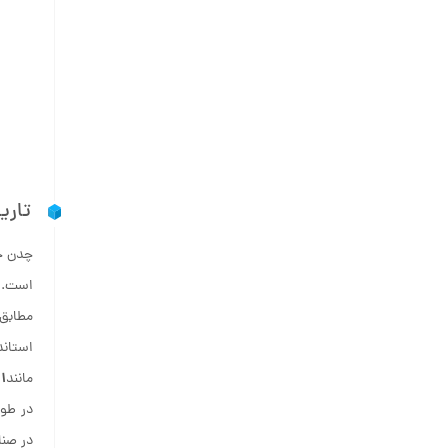
تاری
چدن خا
است. با ظهور انقلاب 
مطابق 
1
مانند
در طول
در صنا