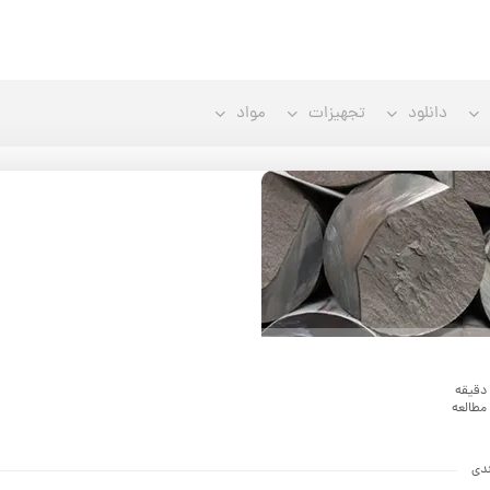
ته گری
دانلود
تجهیزات
مواد
دقیقه
مطالعه
دی