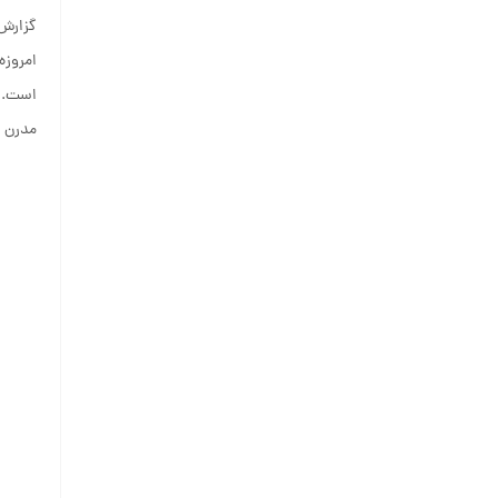
گزارش‌های World Foundry Organization (WFO)، بیش از 50 درصد ق
امروزه
است. ا
مدرن 