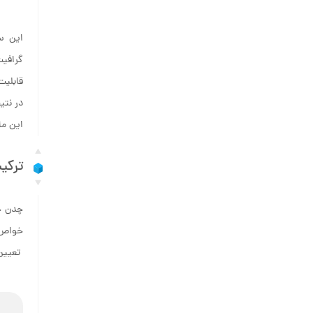
این سا
گرافی
قابلیت
در نتی
این ما
ترکی
چدن خا
خواص م
تعیین