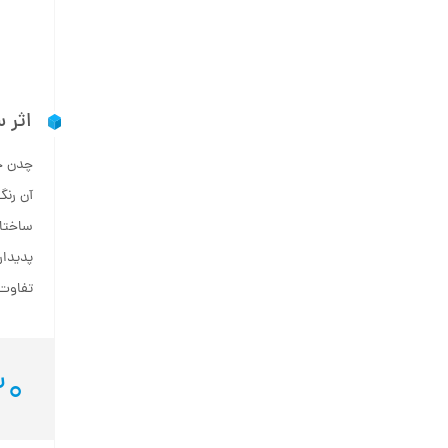
اثر 
چدن خ
آن رنگ
ساختار
تفاوت 
20