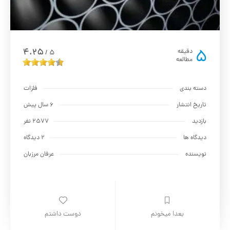
5
4.25
دقیقه
5
/
مطالعه
دسته بندی
فلزات
تاریخ انتشار
6 سال پیش
بازدید
2577 نفر
دیدگاه ها
2 دیدگاه
نویسنده
عرفان مرزبان
بعدا میخونم
دوست داشتم