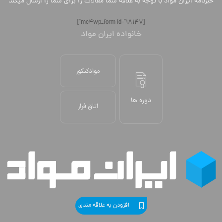
خبرنامه ایران مواد با توجه به علاقه شما مقالات را برای شما را ارسال میکند
[mc4wp_form id="18147"]
خانواده ایران مواد
موادکنکور
دوره ها
اتاق فرار
افزودن به علاقه مندی