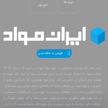
اتاق فرار
افزودن به علاقه مندی
ایران مواد یک وبسایت محتوایی در حوزه مواد مهندسی است که از سال 1387
فعالیت خود را با هدف توسعه فن و دانش مهندسی مواد در ایران آغاز نموده و
همواره برای اعتلای آن تلاش می کند. ایران مواد همچنین یک دایرکتوری جامع از
تجهیزات و مواد مهندسی فراهم ساخته که راهنمای منحصر بفردی برای صنعتگران،
دانشگاهیان و تجار است. مخاطبان وبسایت ما، مهندسین، دانشگاهیان، صنعتگران
و تجار حوزه های: متالورژی، ساخت و تولید، معدن، نفت و گاز، جوش، خوردگی و
حفاظت، نانو، سرامیک و نسوز، شیمی و سایر حوزه های مرتبط هستند. (( در ایران
مواد همه چیز رایگان است و برای استفاده از هزاران صفحه اطلاعات علمی آن نیاز