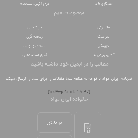
موضوعات مهم
متالورژي
جوشکاری
سراميك
ریخته گری
خوردگی
ساخت و تولید
آرشیو ویدیوها
آخبار استخدامی
مطالب را در ایمیل خود داشته باشید!
خبرنامه ایران مواد با توجه به علاقه شما مقالات را برای شما را ارسال میکند
[mc4wp_form id="18147"]
خانواده ایران مواد
موادکنکور
دوره ها