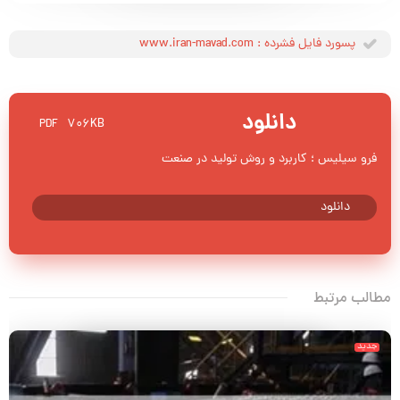
پسورد فایل فشرده : www.iran-mavad.com
دانلود
706KB
PDF
فرو سیلیس ؛ کاربرد و روش تولید در صنعت
دانلود
مطالب مرتبط
جدید