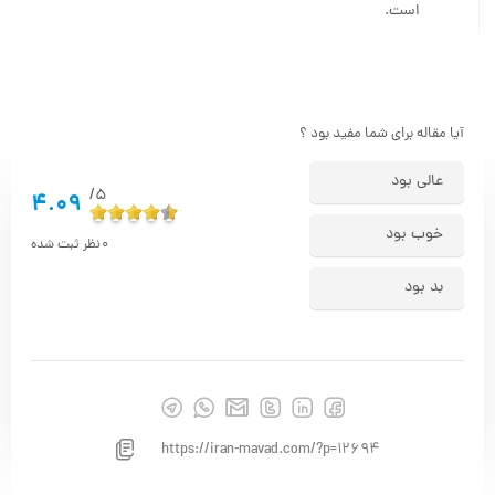
آیا مقاله برای شما مفید بود ؟
عالی بود
5/
4.09
خوب بود
0
نظر ثبت شده
بد بود
https://iran-mavad.com/?p=12694