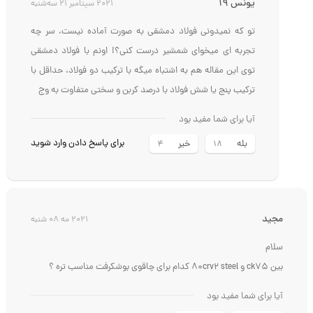
یونس 19
2021 سپتامبر 21 سه‌شنبه
تو که نمیدونی فولاد دمشقی به صورت آماده نیست، سر چه
تجربه ای میخوای شمشیر درست کنی؟! اونم با فولاد دمشقی
توی این مقاله هم به اشتباه میگه با ترکیب دو فولاد، حداقل با
ترکیب پنج یا شش فولاد با درصد کربن و سختی متفاوت به وج
آیا برای شما مفید بود
برای پاسخ دادن وارد شوید
بله
خیر
4
18
مجید
2021 مه 08 شنبه
سلام
بین ck75 و 80crv2 steel کدام برای چاقوی بوشکرفت مناسب تره ؟
آیا برای شما مفید بود