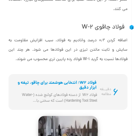
کمتر است. از این دسته اغلب برای ساخت شمشیرهای مبارزه استفاده
می کنند.
فولاد چاقوی W-2
اضافه کردن ۰٫۲ درصد وانادیم به فولاد، سبب افزایش مقاومت به
سایش و ثابت ماندن تیزی در این فولادها می شود. هر چند این
فولادها نسبت به گرید W-1 فولاد رده پایین تری محسوب می شوند.
فولاد W2؛ انتخابی هوشمند برای چاقو، تیغه و
ابزار دقیق
6
دقیــقه
مطالعه
فولاد W2  از دسته فولادهای کوئنچ شده (Water-
Hardening Tool Steel) است که سختی با...