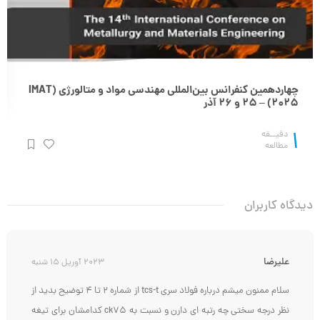
چهاردهمین کنفرانس بین‌المللی مهندسی مواد و متالورژی (IMAT
2025) – 25 و 26 آذر
1
دقیــقه
مطالعه
دیدگاه کاربران
علیرضا
2023 آوریل 15 شنبه
سلام ممنون میشم درباره فولاد سری tcs-t از شماره 2 تا ۴ توضیح بدید از