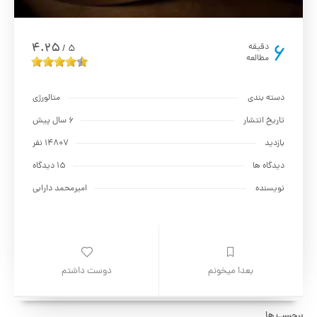
6
4.25
دقیقه
5
/
مطالعه
دسته بندی
متالورژي
تاریخ انتشار
6 سال پیش
بازدید
14807 نفر
دیدگاه ها
15 دیدگاه
نویسنده
امیرمحمد دارابی
بعدا میخونم
دوست داشتم