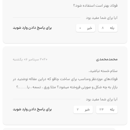
با تشکر از شما.برای ساخت تیغ های دستگاه های سبزی خرد کن از کدام
فولاد بهتر است استفاده شود؟
آیا برای شما مفید بود
برای پاسخ دادن وارد شوید
بله
خیر
0
8
محمدمحمدی
2020 سپتامبر 06 یکشنبه
سلام خسته نباشید.
فولادهای موزدنظر ومناسب برای ساخت چاقو که دراین مقاله نوشتید در
بازار به چه شکل و صورتی فروخته میشود؟ مثلا ورق ، تسمه ، یا…….؟
آیا برای شما مفید بود
برای پاسخ دادن وارد شوید
بله
خیر
2
24