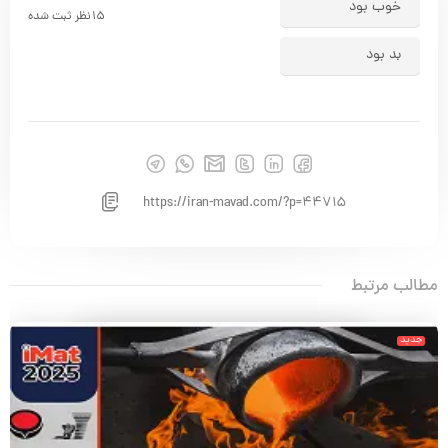
خوب بود
15
نظر ثبت شده
بد بود
https://iran-mavad.com/?p=44715
مطالب مرتبط
جدید