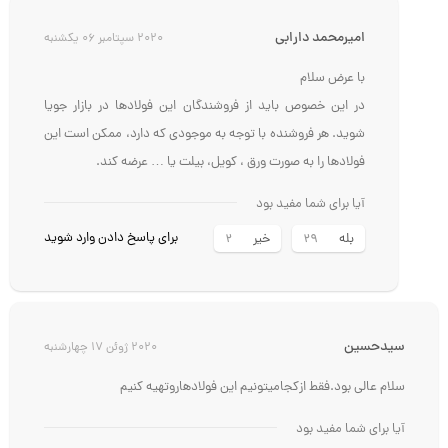
امیرمحمد دارابی
2020 سپتامبر 06 یکشنبه
با عرض سلام
در این خصوص باید از فروشندگان این فولادها در بازار جویا
شوید. هر فروشنده با توجه به موجودی که دارد، ممکن است این
فولادها را به صورت ورق ، کویل، بیلت یا … عرضه کند.
آیا برای شما مفید بود
برای پاسخ دادن وارد شوید
بله
خیر
2
29
سیدحسین
2020 ژوئن 17 چهارشنبه
سلام عالی بود.فقط ازکجامیتونیم این فولادهاروتهیه کنیم
آیا برای شما مفید بود