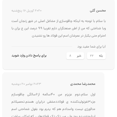
محسن گلی
2020 آوریل 16 پنج‌شنبه
با سلام با توجه به اینکه چاقوسازی از مشاغل اصلی در شهر زنجان اَست
وبا شناختی که من از اطن صنعتگران دارم تقریبا 99 درصد این ع یزان با
احترام حتی یکبار در عمرشان اسم این فولاد ها رو نشنیدن
آیا برای شما مفید بود
برای پاسخ دادن وارد شوید
بله
خیر
8
22
محمدرضا محمدی
2023 نوامبر 20 دوشنبه
اول سلام.دوم عزیزم من ۴۰سالمه از۶سالگی چاقوسازم
جزء۳نفرتولیدکننده ی فولاددمشقی درایران هستم.تحصیلاتم
متالورژی نیست واستادم هم که پدرم بود بقول شماحتی اسم