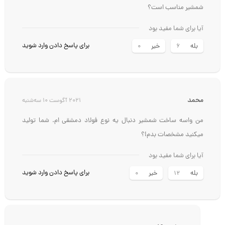
نظر درجه سختی چه رتبه ای دارن و نسبت به ck75 کدامشان برای تیغه
شمشیر مناسب است؟
آیا برای شما مفید بود
برای پاسخ دادن وارد شوید
بله
خیر
0
6
محمد
2021 آگوست 10 سه‌شنبه
من واسه ساخت شمشیر دنبال یه نوع فولاد دمشقی ام. شما تولید
میکنید مشخصات بدم!؟
آیا برای شما مفید بود
برای پاسخ دادن وارد شوید
بله
خیر
0
12