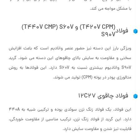
البته این موضوع تا حدودی مشکل زاست، چون تیز کردن این چاقوها را
با مشکل مواجه می کند.
(T440V CMP) S60V و (T420V CPM)
فولاد
S90V
ویژگی بارز این دسته نیز حضور عنصر وانادیم است که باعث افزایش
سختی و مقاومت به سایش بالای چاقوهای این دسته می شود. گرید
S90V وانادیوم بیشتری نسبت به S60V دارد. این فولادها به روش
متالورژی پودر در بوته (CPM) تولید می شوند.
فولاد چاقوی ۱۲C27
این فولاد، یک فولاد زنگ ­نزن سوئدی بوده و ترکیبی شبیه به ۴۴۰A
دارد. این گرید از فولاد زنگ ­نزن، ترکیب مناسبی از مقاومت خوردگی،
قابلیت تیز شدن و مقاومت سایش دارد.