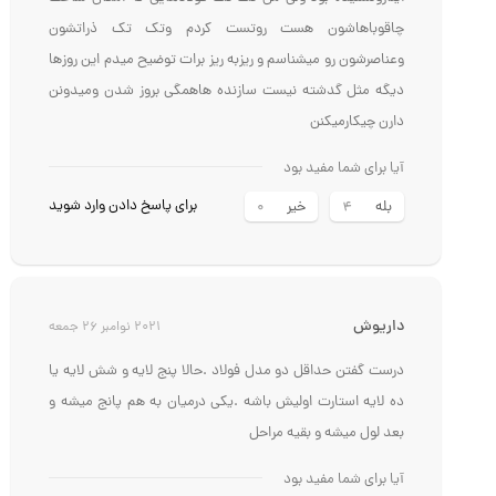
اینارونشنیده بود ولی من تک تک فولادهایی که امکان ساخت
چاقوباهاشون هست روتست کردم وتک تک ذراتشون
وعناصرشون رو میشناسم و ریزبه ریز برات توضیح میدم این روزها
دیگه مثل گدشته نیست سازنده هاهمگی بروز شدن ومیدونن
دارن چیکارمیکنن
آیا برای شما مفید بود
برای پاسخ دادن وارد شوید
بله
خیر
0
4
داریوش
2021 نوامبر 26 جمعه
درست گفتن حداقل دو مدل فولاد .حالا پنج لایه و شش لایه یا
ده لایه استارت اولیش باشه .یکی درمیان به هم پانج میشه و
بعد لول میشه و بقیه مراحل