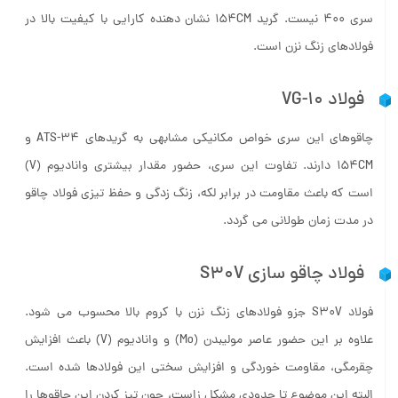
لبه آن ها اشاره کرد. گرچه سختی و مقاومت خوردگی آن ها به اندازه
سری ۴۰۰ نیست. گرید ۱۵۴CM نشان دهنده کارایی با کیفیت بالا در
فولادهای زنگ ­نزن است.
فولاد VG-10
چاقوهای این سری خواص مکانیکی مشابهی به گریدهای ATS-34 و
۱۵۴CM دارند. تفاوت این سری، حضور مقدار بیشتری وانادیوم (V)
است که باعث مقاومت در برابر لکه، زنگ زدگی و حفظ تیزی فولاد چاقو
در مدت زمان طولانی می گردد.
فولاد چاقو سازی S30V
فولاد S30V جزو فولادهای زنگ نزن با کروم بالا محسوب می شود.
علاوه بر این حضور عاصر مولیبدن (Mo) و وانادیوم (V) باعث افزایش
چقرمگی، مقاومت خوردگی و افزایش سختی این فولادها شده است.