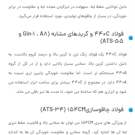
استحکام و مقاومت به سایش بیش­تر آن ها می گردد. فولاد ۴۴۰A به
دلیل توانایی حفظ لبه، سهولت در تیزکردن مجدد لبه و مقاومت در برابر
خوردگی، در بسیار از چاقوهای تولیدی، مورد استفاده قرار می‌­گیرد.
فولاد ۴۴۰C و گریدهای مشابه (Gin-1 ، A8 و
ATS-55)
فولاد ۴۴۰C یک فولاد زنگ نزن با کربن بالا و درصد کروم بالاست. به
دلیل داشتن کربن بالا، سختی بسیار بالایی دارد و از در کل از گروه
۴۴۰A مستحکم تر است. اما مقاومت خوردگی پایین تری نسبت به
۴۴۰A دارد. در مجموع از ۴۴۰C بیشتر برای ساخت ابزار استفاده می
شود و ابزاری هم که ساخته می شود، تا مدت ها تیز باقی می ماند.
فولاد چاقوسازی
(ATS-34) 154CM
از ویژگی های سری ۱۵۴CM می توان به سختی بالا و قابلیت حفظ تیزی