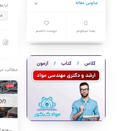
عناوین مقاله
آیا مق
عا
بعدا میخونم
دوست داشتم
مطالب مر
جدید