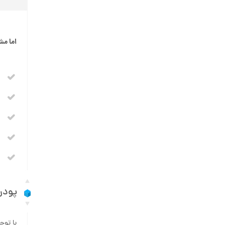
اما مش
پودر
با توج