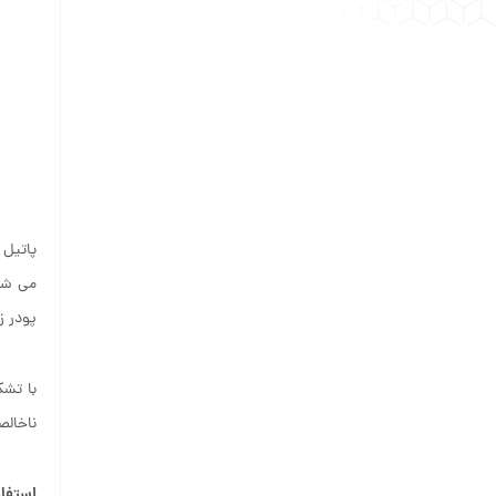
پاتیل 
می شون
پودر ز
با تش
ناخال
استفاد