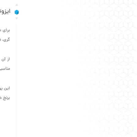
ایزو
برای ش
گری، د
از آن 
مناسب
این پو
برنج خ