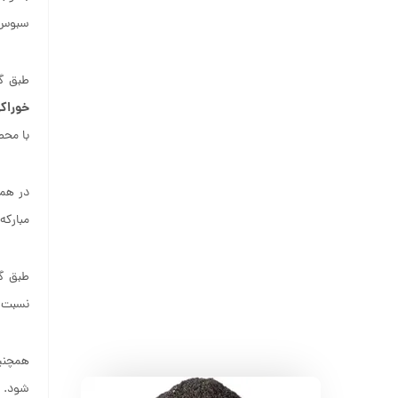
سبوس ب
طبق گف
خوراکی
با محص
در همی
مبارکه
نسبت 
همچنین
شود.