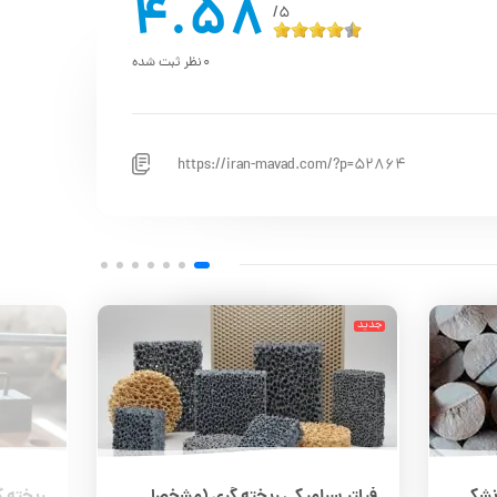
4.58
5/
0
نظر ثبت شده
https://iran-mavad.com/?p=52864
جدید