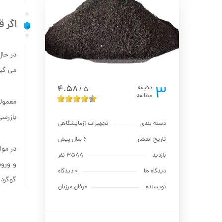
اگر 
می گیر
3
4.58
دقیقه
5
/
مطالعه
معمولا
بازرس
دسته بندی
تجهیزات آزمایشگاهی
تاریخ انتشار
6 سال پیش
در موا
بازدید
3588 نفر
و ورود
دیدگاه ها
0 دیدگاه
گوگرد 
نویسنده
عرفان مرزبان