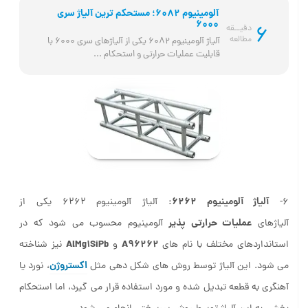
آلومینیوم 6082؛ مستحکم ترین آلیاژ سری
6000
6
دقیــقه
مطالعه
آلیاژ آلومینیوم 6082 یکی از آلیاژهای سری 6000 با 
قابلیت عملیات حرارتی و استحکام ...
آلیاژ آلومینیوم 6262:
6-
آلیاژ آلومینیوم 6262 یکی از
عملیات حرارتی پذیر
آلیاژهای
آلومینیوم محسوب می شود که در
AlMg1SiPb
A96262
استانداردهای مختلف با نام های
و
نیز شناخته
اکستروژن
می شود. این آلیاژ توسط روش های شکل دهی مثل
، نورد یا
آهنگری به قطعه تبدیل شده و مورد استفاده قرار می گیرد، اما استحکام