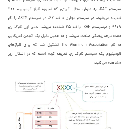
عمومیت يافت كه عبارت بودند از: سيستم تجارى، سيستم ASTM و
سيستم SAE. به عنوان مثال، آلياژى كه امروزه آلياژ آلومينيوم 1100
ناميده می‌شود، در سيستم تجارى با نام S2، در سيستم ASTM با نام
990A و درسیستم SAE با نام 25 شناخته می‌شد. حتی این نام‌گذاری
باعث درهم‌ریختگی صنعت می‌شد و به همین دلیل یک انجمن آمریکایی
به نام The Aluminum Association تشکیل شد که برای آلیاژهای
آلومینیوم یک سیستم نام‌گذاری تعریف کرده است که در اشکال زیر
مشاهده می‌کنید: