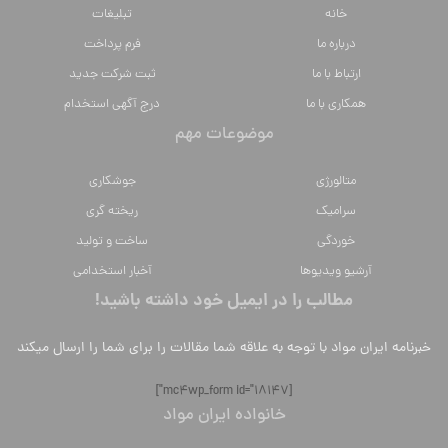
خانه
تبلیغات
درباره ما
فرم پرداخت
ارتباط با ما
ثبت شرکت جدید
همکاری با ما
درج آگهی استخدام
موضوعات مهم
متالورژي
جوشکاری
سراميك
ریخته گری
خوردگی
ساخت و تولید
آرشیو ویدیوها
آخبار استخدامی
مطالب را در ایمیل خود داشته باشید!
خبرنامه ایران مواد با توجه به علاقه شما مقالات را برای شما را ارسال میکند
[mc4wp_form id="18147"]
خانواده ایران مواد