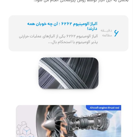
بخشی به این آلیاژ توسط روش پیرسختی انجام می شود.
آلیاژ آلومینیوم 6262 ؛ آن چه خوبان همه
دارند!
6
دقیــقه
مطالعه
آلیاژ آلومینیوم 6262 یکی از آلیاژهای عملیات حرارتی 
پذیر آلومینیوم با استحکام بال...