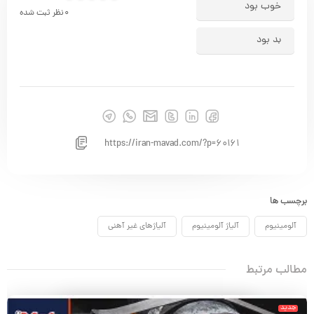
خوب بود
0
نظر ثبت شده
بد بود
https://iran-mavad.com/?p=60161
برچسب ها
آلومینیوم
آلیاژ آلومینیوم
آلیاژهای غیر آهنی
مطالب مرتبط
جدید