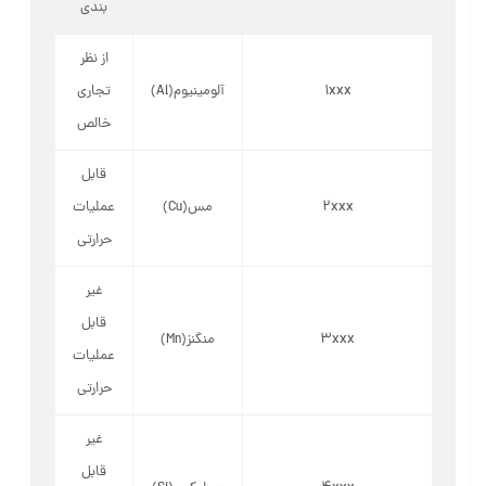
بندی
از نظر
1xxx
آلومینیوم(Al)
تجاری
خالص
قابل
2xxx
مس(Cu)
عملیات
حرارتی
غیر
قابل
3xxx
منگنز(Mn)
عملیات
حرارتی
غیر
قابل