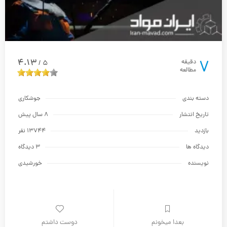
7
4.13
دقیقه
5
/
مطالعه
دسته بندی
جوشکاری
تاریخ انتشار
8 سال پیش
بازدید
13744 نفر
دیدگاه ها
3 دیدگاه
نویسنده
خورشیدی
بعدا میخونم
دوست داشتم