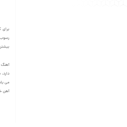
برای ک
رسوب ک
بیشتری
آهنگ ک
دارد، 
می یاب
آهن خا