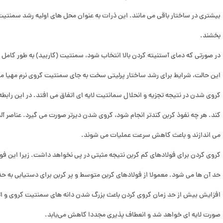
بیشتری در ساختار باقی می مانند. این ذرات به عنوان محل های اولیه رشد سمنت
بخشند.
در صورتی که دمای آستنیته کردن بالا انتخاب شود، سمنتیت (کاربید) به طور کامل
این حالت، شرایط برای رشد ساختار پرلیتی سخت به جای سمنتیت کروی نرم مهیا م
کروی شدن در نتیجه تجزیه و انحلال سمانتیت لایه ای اتفاق می افتد. در این رابط
کند. هر چه نفوذ کربن کندتر انجام شود، کروی شدن دیرتر صورت می گیرد. عناصر آلیا
می اندازند و باعث کاهش سرعت عملیات می شوند.
کروی کردن برای فولادهای کم کربن نتیجه مثبتی در پی نخواهد داشت. زیرا این فو
حد آن ها می شود. معمولا از فولادهای کربن متوسط و پر کربن برای دستیابی به حد
افزایش بیش از حد زمان کروی کردن باعث بزرگ شدن دانه های سمنتیت کروی و اتص
صورت لایه ای خواهد شد و انعطاف پذیری مجددا کاهش می‌یابد.