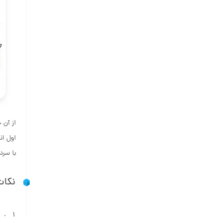
از آن 
اول ان
با سر
نکات