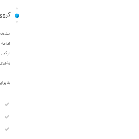
کروی
مشخصا 
ادامه 
پذیری 
بنابرا