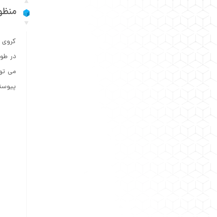
منظو
کروی ک
در طول
می توا
پیوسته