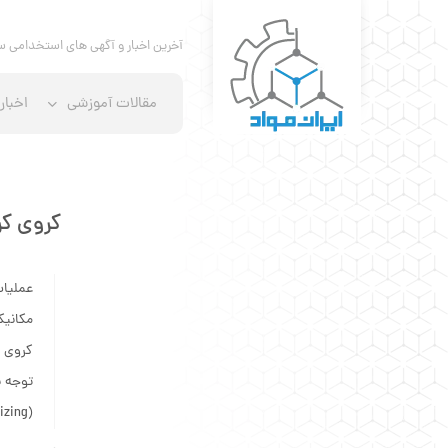
آخرین اخبار و آگهی های استخدامی س
مقالات آموزشی
اخبار
کروی کردن (ing
عملیات
مکانیک
کروی ک
توجه 
(Spherodizing) معروف است، آشنا کنیم.