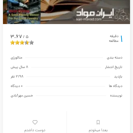
1
3.67
دقیقه
5
/
مطالعه
دسته بندی
متالورژي
تاریخ انتشار
8 سال پیش
بازدید
2198 نفر
دیدگاه ها
0 دیدگاه
نویسنده
حسین مهرآبادی
بعدا میخونم
دوست داشتم