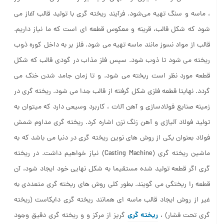
، ماسه و سنگ تهیه می‌شود. فرآیند ریخته گری با تولید قالب آغاز می
شود که شکل قالب، قرینه و معکوس قطعه ای است که ما نیاز داریم.
قالب از مواد نسوز مانند ماسه تهیه می شود. فلز بر به داخل کوره ذوب
ریخته می شود تا ذوب شود. سپس فلز مذاب در گودی قالب که شکل
قطعه مورد نظر است ریخته می شود. و تا زمان جامد شدن خنک می
گردد. نهایتا قطعه فلزی شکل گرفته از قالب جدا می شود. ریخته گری در
زمینه صنایع فولادسازی و آهن آلات ، کاربرد وسیعی دارد که میتوان به
تولید فولاد آلیاژی و آهن زنگ نزن اشاره کرد. ریخته گری مداوم شمش
فولاد بعنوان یکی از روش های نوین ریخته گری در دنیا می باشد که به
ماشین ریخته گری (Casting Machine) نیاز خواهیم داشت. در ریخته
گری اگر قطعه تولید شده مستقیما به شکل نهایی خود ایجاد شود، آن
قطعه را ریختگی می گویند. بطور کلی روش های ریخته گری متعددی به
غیر از روش ایجاد قالب ماسه ای همانند ریخته گری دایکاست (ریخته
ریخته گری
گری تحت فشار) ،
گریز از مرکز و و ریخته گری دقیق وجود