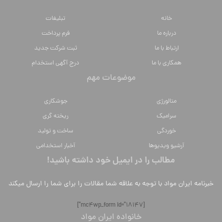
خانه
تبلیغات
درباره ما
فرم پرداخت
ارتباط با ما
ثبت شرکت جدید
همکاری با ما
درج آگهی استخدام
موضوعات مهم
متالورژي
جوشکاری
سراميك
ریخته گری
خوردگی
ساخت و تولید
آرشیو ویدیوها
آخبار استخدامی
مطالب را در ایمیل خود داشته باشید!
خبرنامه ایران مواد با توجه به علاقه شما مقالات را برای شما را ارسال میکند
[mc4wp_form id="18147"]
خانواده ایران مواد