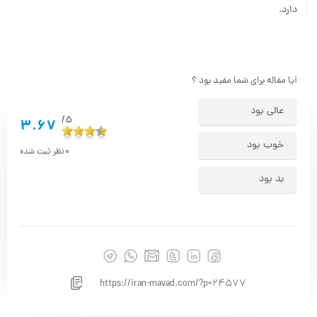
دارد.
آیا مقاله برای شما مفید بود ؟
عالی بود
5/
3.67
خوب بود
0
نظر ثبت شده
بد بود
https://iran-mavad.com/?p=24577