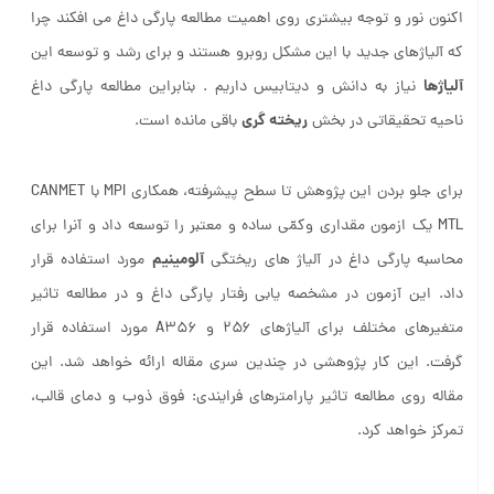
اکنون نور و توجه بیشتری روی اهمیت مطالعه پارگی داغ می افکند چرا
که آلیاژهای جدید با این مشکل روبرو هستند و برای رشد و توسعه این
آلیاژها
نیاز به دانش و دیتابیس داریم . بنابراین مطالعه پارگی داغ
ریخته گری
ناحیه تحقیقاتی در بخش
باقی مانده است.
برای جلو بردن این پژوهش تا سطح پیشرفته، همکاری MPI با CANMET
MTL یک ازمون مقداری وکمّی ساده و معتبر را توسعه داد و آنرا برای
آلومینیم
محاسبه پارگی داغ در آلیاژ های ریختگی
مورد استفاده قرار
داد. این آزمون در مشخصه یابی رفتار پارگی داغ و در مطالعه تاثیر
متغیرهای مختلف برای آلیاژهای ۲۵۶ و A356 مورد استفاده قرار
گرفت. این کار پژوهشی در چندین سری مقاله ارائه خواهد شد. این
مقاله روی مطالعه تاثیر پارامترهای فرایندی: فوق ذوب و دمای قالب،
تمرکز خواهد کرد.