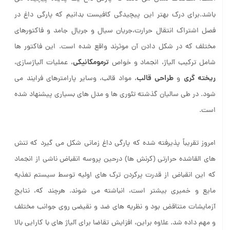
باشد.برای درک بهتر این پیچیدگی کافیست بدانیم که پارگی داغ در
فصل اشتراک انتقال حرارت،جریان سیال و جریال جامد و فاکتورهای
مختلف که در شکل دادن آن موثرند واقع شده است. این فاکتور ها
ترمومکانیکی
شامل ترکیب آلیاژ، انجماد و خواص
، عملیات آلیاژسازی،
ریخته گری
طراحی قالب
و
، مواد قالب، وسایر پارامترهای فرایند می
شود. در طی سالیان گذشته تئوری ها و مدل های بسیاری پیشنهاد شده
است.
امروز تقریباً پذیرفته شده که پارگی داغ زمانی شکل می گیرد که تنش
های القاشده حرارتی (کرنش ها) درحین پروسه انقباض ناشی از انجماد
که این انقباض از قدرت پرکردن ترک های اولیه توسط سیستم تغذیه
مایع و خمیری بیشتر است، انباشته می شوند. هرچند که، نتایج
آزمایشات متناقض بود و نظریه های ضد و نقیضی روی جوانب مختلف
و مهم داده شد. علاوه براین، افزایش تقاضا برای آلیاژ های با کارایی بالا