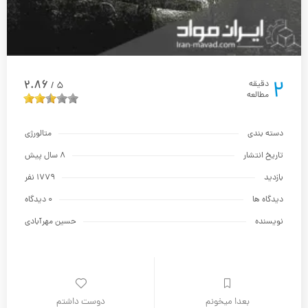
2
2.86
دقیقه
5
/
مطالعه
دسته بندی
متالورژي
تاریخ انتشار
8 سال پیش
بازدید
1779 نفر
دیدگاه ها
0 دیدگاه
نویسنده
حسین مهرآبادی
بعدا میخونم
دوست داشتم