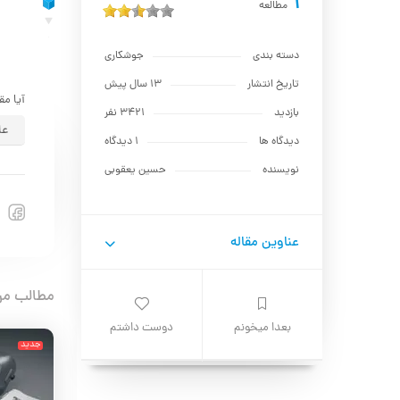
1
مطالعه
دسته بندی
جوشکاری
تاریخ انتشار
13 سال پیش
آیا مق
بازدید
3421 نفر
عا
دیدگاه ها
1 دیدگاه
نویسنده
حسين يعقوبي
عناوین مقاله
مطالب مر
بعدا میخونم
دوست داشتم
جدید