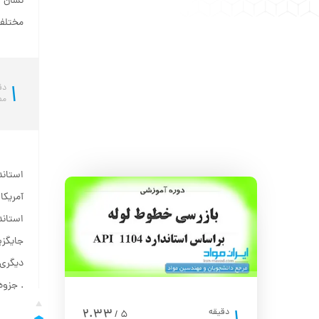
نشان 
مختلفی
1
دق
مط
استاند
دیگری 
. جزوه
2.33
دقیقه
5
/