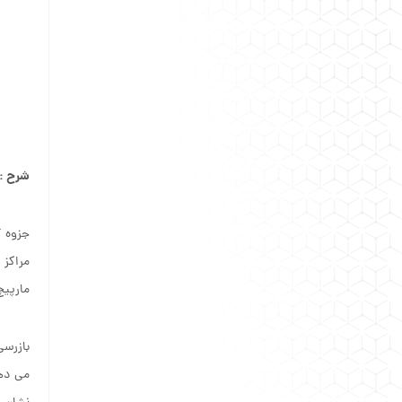
شرح :
جزوه آ
مراکز 
مارپیچ
بازرسی
می دهد