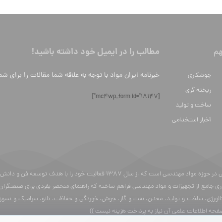
مطالب را در ایمیل خود داشته باشید!
م
خبرنامه ایران مواد با توجه به علاقه شما مقالات را برای شم
جوشکاری
ریخته گری
[mc4wp_form id="18147"]
ساخت و تولید
آخبار استخدامی
ایران مواد یک وبسایت محتوایی در حوزه مواد مهندسی است که از سال 87
ری جامع از تجهیزات و مواد مهندسی فراهم ساخته که راهنمای منحصر بفردی برای صنعتگران
الورژی، ساخت و تولید، معدن، نفت و گاز، جوش، خوردگی و حفاظت، نانو، سرامیک و نسوز، 
صفحه اطلاعات علمی آن نیاز به پرداخت هزینه نیست ))