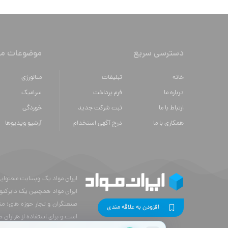
دسترسی سریع
موضوعات مه
خانه
تبلیغات
متالورژي
درباره ما
فرم پرداخت
سراميك
ارتباط با ما
ثبت شرکت جدید
خوردگی
همکاری با ما
درج آگهی استخدام
آرشیو ویدیوها
ایران مواد همچنین یک دایرکتو
صنعتگران و تجار حوزه های: مت
افزودن به علاقه مندی
است و برای استفاده از هزاران 