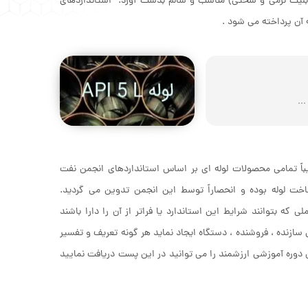
لیت نرمی و سختی) مناسب و سالم بدست آورد. استانداردهای
 آن پرداخته می شود .
هان امروز تقریباً تمامی محصولات لوله ای بر اساس استانداردهای انجمن نفت
د می شوند در رابطه با خطوط لوله نیز استاندارد API 5L مبنای ساخت لوله بوده و انحصاراً توسط این انجمن تدوین می گردید.
که بتوانند شرایط این استاندارد یا فراتر از آن را دارا باشند
ا تعریفی نباید تضمینی برای سازنده ، فروشنده ، دستگاه ایجاد نماید هر گونه تعریف و تفسیر
دوره آموزشی ارزشمند را می توانید در این پست دریافت نمایید