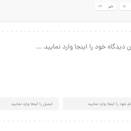
خیر
14
5