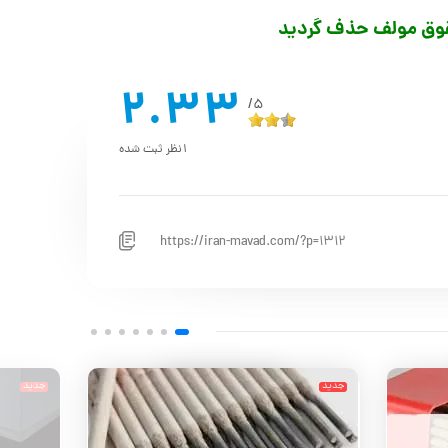
قوق مولف حذف گردید
2.33
5/
1
نظر ثبت شده
https://iran-mavad.com/?p=1312
جدید
جدید