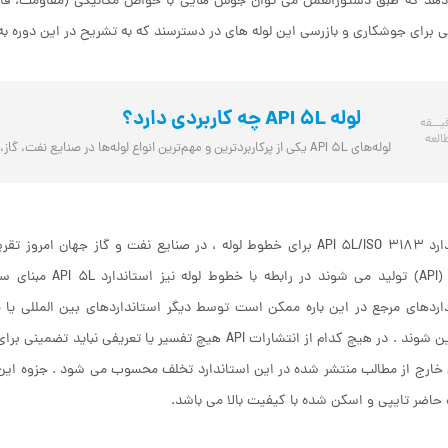
دهد که طبق دستورالعمل می توان جوش هایی با خواص مکانیکی (مقاومت، قاب
 برای جوشکاری و بازرسی این لوله های در دسترسند که به تشریح در این دوره به
لوله‌ API 5L چه کاربردی دارد؟
یــقه
العه
لوله‌های API 5L یکی از پرکاربردترین و مهم‌ترین انواع لوله‌ها در صنایع نفت، گاز، ...
استاندارد API 5L/ISO 3183 برای خطوط لوله ، در صنایع نفت و گاز ج
آمریکا (API) تولی
اردهای مرجع در این باره ممکن است توسط دیگر استانداردهای بین المللی یا ملی 
جایگزین شوند . در هیچ کدام از انتشارات API هیچ تفسیر ی
خارج از مطالب منتشر شده در این استاندارد تخلف محسوب می شود . جزوه این 
 حاضر تایپی و اسکن شده با کیفیت بالا می باشد.