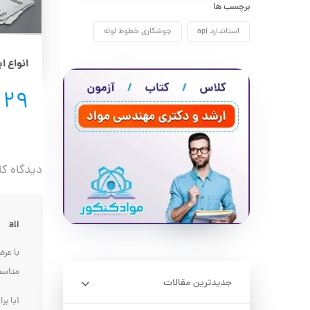
برچسب ها
استاندارد api
جوشکاری خطوط لوله
میگ
تست های غیرمخرب جوشکاری
29
9
دقیــقه
مطالعه
دیدگاه کا
ali
با عر
متاسفا
جدیدترین مقالات
آیا بر