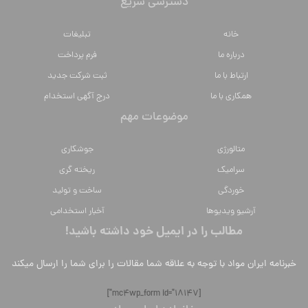
دسترسی سریع
خانه
تبلیغات
درباره ما
فرم پرداخت
ارتباط با ما
ثبت شرکت جدید
همکاری با ما
درج آگهی استخدام
موضوعات مهم
متالورژي
جوشکاری
سراميك
ریخته گری
خوردگی
ساخت و تولید
آرشیو ویدیوها
آخبار استخدامی
مطالب را در ایمیل خود داشته باشید!
خبرنامه ایران مواد با توجه به علاقه شما مقالات را برای شما را ارسال میکند
[mc4wp_form id="18147"]