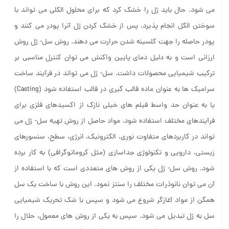
می شود. حال باید ژل ‏را خشک کرد که برای محلول الکلی می تواند با
سوختن الکل انجام پذیرد. پس از خشک کردن ژل ‏آنرا پودر می کنند و
پودر حاصله را جهت کلسینه شدن حرارت می دهند. روش سل- ژل روش
ارزانی است و به دلیل دمای پایین واکنش می توان کنترل مناسبی بر
ترکیب ‏شیمیایی محصولات داشت. سل- ژل می تواند در فرآیند ساخت
سرامیک ها به عنوان ماده قالب گیری در قالب ‏استفاده شود (Casting)
یا به عنوان حد واسط فیلم های خیلی نازک از اکسیدهای فلزی برای
فرآیندهای مختلف ‏استفاده شود. مواد حاصل از روش تهیه سل- ژل می
تواند در کاربردهای متفاوت نوری، ‏الکترونیک، انرژی، سطح، سنسورهای
زیستی، دارویی و تکنولوژی جداسازی (مثل کروماتوگرافی) ‏به کار برده
شود. روش سل- ژل یکی از روش های متعددی است که با استفاده از
آن می توان نانوذرات مختلف را سنتز نمود. این روش با ساخت یک سل
همگن از مواد آغازگر شروع می شود و سپس با شک تحریک شیمیایی
سل به ژل تبدیل می شود. سپس به یکی از روش های معمول، حلال را