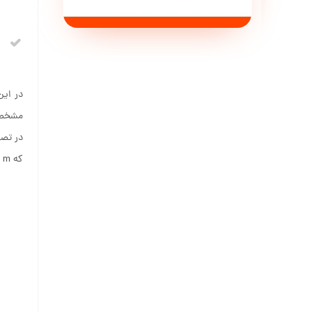
در ای
مشخصه 
در تصو
که m عددی بین ۱ تا ۶ است و بسته به نوع ماده متغیر است.