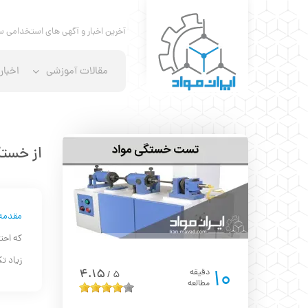
آخرین اخبار و آگهی های استخدامی س
مقالات آموزشی
اخبار
از خستگ
مقدمه
که احت
زیاد ت
10
4.15
دقیقه
5
/
مطالعه