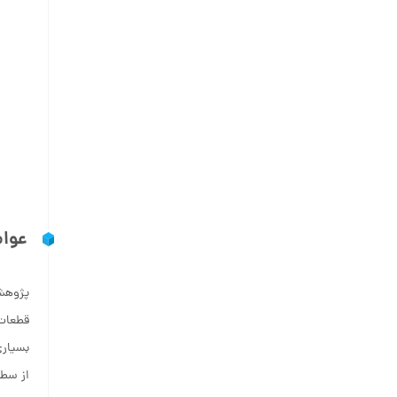
عوام
پژوهش
قطعات
بسیاری
از سط