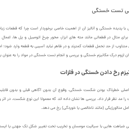
ی تست خستگی
 با پدیده خستگی و آنالیز آن از اهمیت خاصی برخوردار است چرا که قطعات زیا
 برای مثال در قطعاتی مانند مته های ابزار، محور چرخ اتومبیل و پل ها، اع
 متناوب از حد تحمل قطعات کمترند و در ظاهر نباید آسیبی به قطعه وارد شود؛ ام
ن لزوم درک مکانیزم خستگی و بررسی و انجام تست خستگی در مواد را به عنوان ی
یزم رخ دادن خستگی در فلزات
اصلی خطرناک بودن شکست خستگی، وقوع آن بدون آگاهی قبلی و بدون قابلیت 
را مد نظر قرار داد. بررسی ها نشان داده اند که معمولا این نوع شکست، در اثر و
امل متالورژیکی (مانند ناخالصی یا خوردگی) رخ می دهد.
شباهت هایی با سیالیت مومسان و تخریب تحت تغییر شکل تک جهتی یا ایستا دا