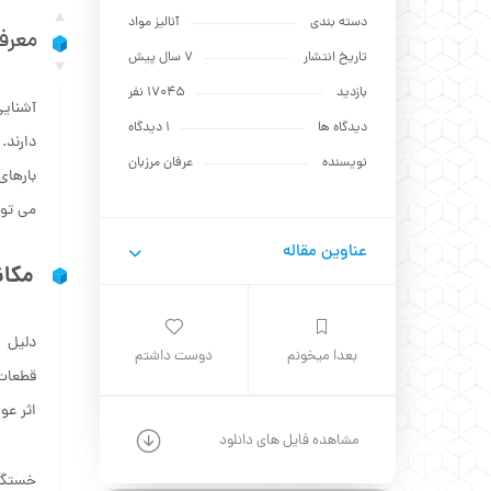
دسته بندی
آنالیز مواد
معرف
تاریخ انتشار
7 سال پیش
بازدید
17045 نفر
آشنایی
دیدگاه ها
1 دیدگاه
دارند.
نویسنده
عرفان مرزبان
بارهای
می توا
عناوین مقاله
مکان
دلیل 
بعدا میخونم
دوست داشتم
قطعات 
اثر عو
مشاهده فایل های دانلود
خستگی 