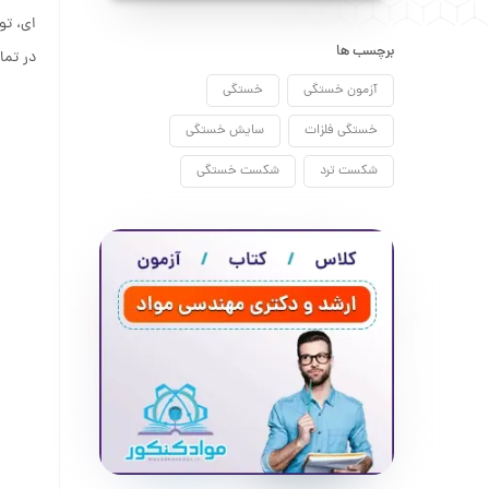
ای، ت
برچسب ها
در تما
آزمون خستگی
خستگی
خستگی فلزات
سایش خستگی
شکست ترد
شکست خستگی