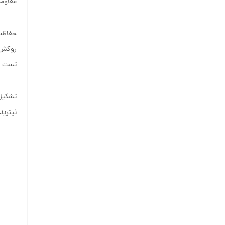
مقاومت
حفاظت 
روکش ه
تست خ
تشکیل
نیترید