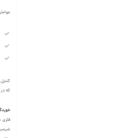
عواملی
کنترل 
که در 
خوردگ
فلزی ح
شیمیا