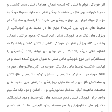
اثر خوردگی توام با تنش که نتیجه اعمال همزمان تنش های کششی و
محیط خورنده روی فلز می باشد، خوردگی تنشی نام دارد.معمولا دو گروه
مهم از مواد دچار این نوع خوردگی می شوند:۱٫ فولادهای ضد زنگ در
محیط های حاوی یون کلرید۲٫ برنج ها در محیط های آمونیاکی. از
ویژگی های ترک های خوردگی تنشی این است که عمود بر تنش اعمالی
رشد می کنند.ویژگی تنش در خوردگی تنشی:۱٫ تنش کششی باشد.۲٫ به
اندازه کافی بزرگ باشد۳٫ از هر نوعی می تواند باشد (مکانیکی یا
پسماند)در این نوع خوردگی عامل تنش به عنوان شروع کننده است و در
نهایت، شکست توسط عامل مکانیکی صورت می گیرد.فاکتورهای مهم در
SCC: درجه حرارت، ترکیب شیمیایی محلول، ترکیب شیمیایی فلز، تنش
و ساختمان فلز می باشد.به دلیل پیچیدگی اندرکنش بین محیط های
مختلف، ماهیت آلیاژ، ساختار متالورژیکی و … امکان وجود یک مکانیزم
واحد برای خوردگی تنشی تمام سیستم های فلز-محیط وجود ندارد.الف.
مکانیزم های متالورژیکی:۱٫ هم صفحه بودن نابجایی ها: در فولادهای