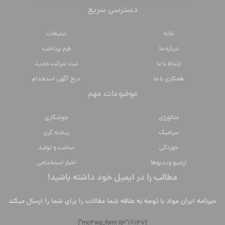
دسترسی سریع
خانه
تبلیغات
درباره ما
فرم پرداخت
ارتباط با ما
ثبت شرکت جدید
همکاری با ما
درج آگهی استخدام
موضوعات مهم
متالورژي
جوشکاری
سراميك
ریخته گری
خوردگی
ساخت و تولید
آرشیو ویدیوها
آخبار استخدامی
مطالب را در ایمیل خود داشته باشید!
خبرنامه ایران مواد با توجه به علاقه شما مقالات را برای شما را ارسال میکند
[mc4wp_form id="18147"]