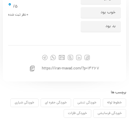
0
5/
خوب بود
0
نظر ثبت شده
بد بود
https://iran-mavad.com/?p=14267
برچسب ها
خطوط لوله
خوردگی تنشی
خوردگی حفره ای
خوردگی شیاری
خوردگی فرسایشی
خوردگی فلزات