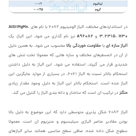
AlSi1MgMn
در استانداردهای مختلف، آلیاژ آلومینیوم 6082 با نام های
،
A96082
3.2315
H30
،
و
نیز نام گذاری می شود. این آلیاژ، یک
آلیاژ سازه ای
مقاومت خوردگی بالا
با
محسوب می شود. به همین دلیل
از آن در اتمسفرهای مختلف و سازه هایی که معمولا تحت تنش های
شدیدی قرار می گیرند، استفاده می شود. این آلیاژ به دلیل داشتن
استحکام بالاتر نسبت به آلیاژ 6061، در بسیاری از موارد جایگزین این
آلیاژ شده است. استحکام بالاتر این آلیاژ به دلیل وجود مقدار زیادی
منگنز
در ترکیب آن است که ساختار و دانه بندی آلیاژ را کنترل می کند.
آلیاژ 6082 شکل پذیری متوسطی دارد که این موضوع به دلیل بالا
بودن مقادیر عناصر آلیاژی سیلیسیوم و منیزیوم آن است. معمولا
سطوح شکل داده شده، صافی سطح مناسبی همانند سایر آلیاژهای