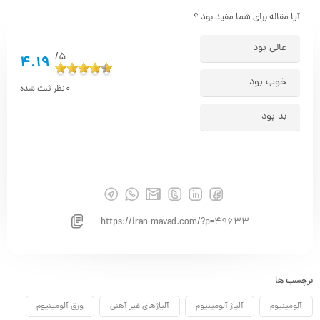
آیا مقاله برای شما مفید بود ؟
عالی بود
5/
4.19
خوب بود
0
نظر ثبت شده
بد بود
https://iran-mavad.com/?p=49633
برچسب ها
آلومینیوم
آلیاژ آلومینیوم
آلیاژهای غیر آهنی
ورق آلومینیوم