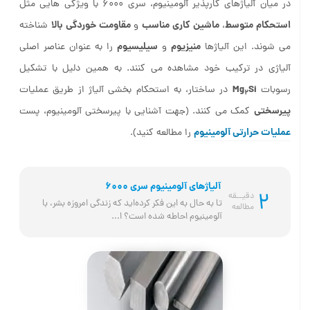
در میان آلیاژهای کارپذیر آلومینیوم، سری 6000 با ویژگی هایی مثل
استحکام متوسط
ماشین کاری مناسب
مقاومت خوردگی بالا
،
و
شناخته
منیزیوم
سیلیسیوم
می شوند. این آلیاژها
و
را به عنوان عناصر اصلی
آلیاژی در ترکیب خود مشاهده می کنند. به همین دلیل با تشکیل
Mg
Si
رسوبات
در ساختار، به استحکام بخشی آلیاژ از طریق عملیات
2
پیرسختی
کمک می کنند. (جهت آشنایی با پیرسختی آلومینیوم، پست
عملیات حرارتی آلومینیوم
را مطالعه کنید).
آلیاژهای آلومینیوم سری 6000
2
دقیــقه
تا به حال به این فکر کرده‌اید که زندگی امروزه بشر، با 
مطالعه
آلومینیوم احاطه شده است؟ ا...