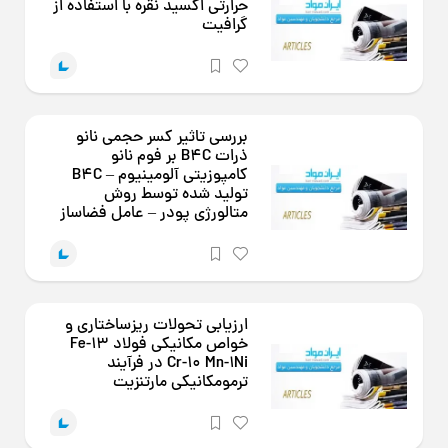
حرارتی اکسید نقره با استفاده از
گرافیت
بررسی تاثیر کسر حجمی نانو
ذرات B4C بر فوم نانو
کامپوزیتی آلومینیوم – B4C
تولید شده توسط روش
متالورژی پودر – عامل فضاساز
ارزیابی تحولات ریزساختاری و
خواص مکانیکی فولاد Fe-13
Cr-10 Mn-1Ni در فرآیند
ترمومکانیکی مارتنزیت