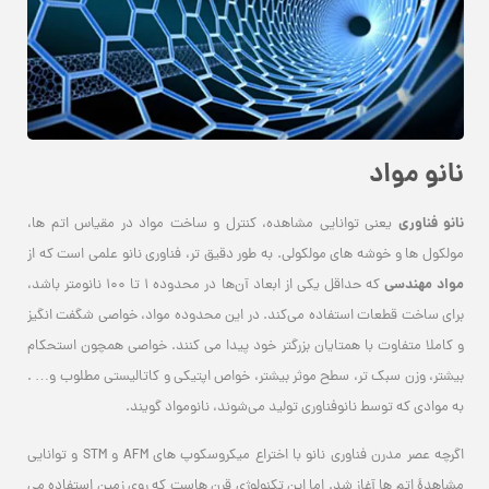
نانو مواد
نانو فناوری
یعنی توانایی مشاهده، کنترل و ساخت مواد در مقیاس اتم ‌ها،
مولکول‌ ها و خوشه های مولکولی. به طور دقیق تر، فناوری نانو علمی است که از
مواد مهندسی
که حداقل یکی از ابعاد آن‌ها در محدوده 1 تا 100 نانومتر باشد،
برای ساخت قطعات استفاده می‌کند. در این محدوده مواد، خواصی شگفت انگیز
و کاملا متفاوت با همتایان بزرگتر خود پیدا می کنند. خواصی همچون استحکام
بیشتر، وزن سبک‌ تر، سطح موثر بیشتر، خواص اپتیکی و کاتالیستی مطلوب و… .
به موادی که توسط نانوفناوری تولید می‌شوند، نانومواد گویند.
اگرچه عصر مدرن فناوری نانو با اختراع میکروسکوپ های AFM و STM و توانایی
مشاهدۀ اتم ها آغاز شد. اما این تکنولوژی قرن هاست که روی زمین استفاده می