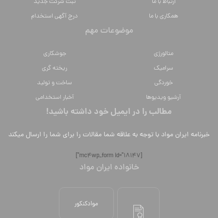
ارتباط با ما
ثبت شرکت جدید
همکاری با ما
درج آگهی استخدام
موضوعات مهم
متالورژي
جوشکاری
سراميك
ریخته گری
خوردگی
ساخت و تولید
آرشیو ویدیوها
آخبار استخدامی
مطالب را در ایمیل خود داشته باشید!
خبرنامه ایران مواد با توجه به علاقه شما مقالات را برای شما را ارسال میکند
[mc4wp_form id="18147"]
خانواده ایران مواد
موادکنکور