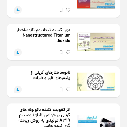
دی اکسید تیتانیوم نانوساختار
Nanostructured Titanium
Dioxide
نانوساختارهای کربنی از
پلیمرهای آلی و فلزات
اثر تقویت کننده نانولوله های
کربنی بر خواص آلیاژ آلومینیم
A319 تولیدی به روش ریخته
گری نیمه جامد