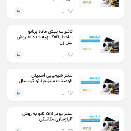
تاثیرات پیش ماده برنانو
ساختار ZnO تهیه شده به روش
سل ژل
سنتز شیمیایی اسپینل
آلومینات منیزیم نانو کریستال
سنتز پودر ZnS نانو به روش
آلیاژسازی مکانیکی