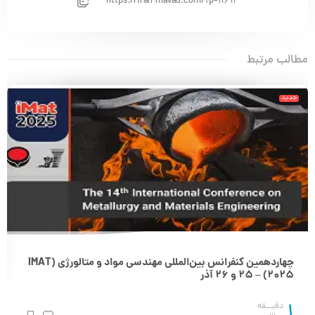
https://iran-mavad.com/?p=11612
مطالب مرتبط
جدید
چهاردهمین کنفرانس بین‌المللی مهندسی مواد و متالورژی (IMAT
2025) – 25 و 26 آذر
دقیــقه