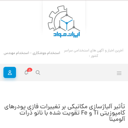
آخرین اخبار و آگهی های استخدامی سراسر
استخدام جوشکاری – استخدام مهندس ج
کشور :
5
تأثیر آلیاژسازی مکانیکی بر تغییرات فازی پودرهای
کامپوزیتی Ti و Fe تقویت شده با نانو ذرات
آلومینا