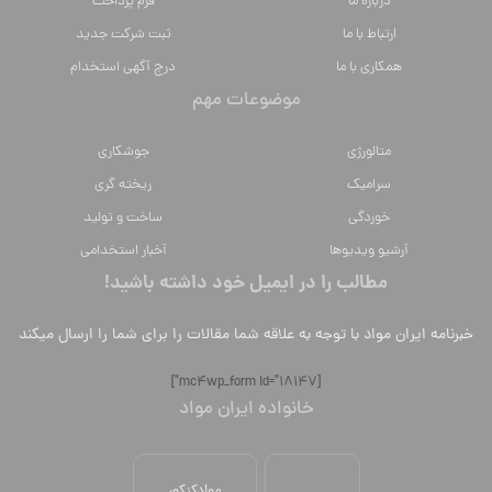
درباره ما
فرم پرداخت
ارتباط با ما
ثبت شرکت جدید
همکاری با ما
درج آگهی استخدام
موضوعات مهم
متالورژي
جوشکاری
سراميك
ریخته گری
خوردگی
ساخت و تولید
آرشیو ویدیوها
آخبار استخدامی
مطالب را در ایمیل خود داشته باشید!
خبرنامه ایران مواد با توجه به علاقه شما مقالات را برای شما را ارسال میکند
[mc4wp_form id="18147"]
خانواده ایران مواد
موادکنکور