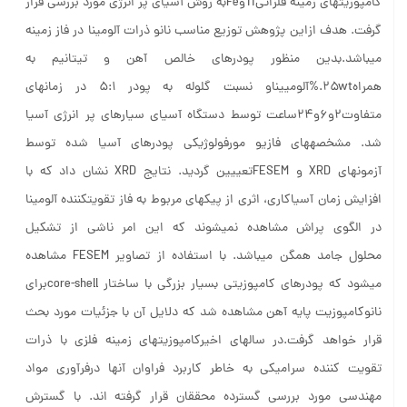
کامپوزیتهای زمینه فلزاتیTiوFeبه روش آسیای پر انرژی مورد بررسی قرار
گرفت. هدف ازاین پژوهش توزیع مناسب نانو ذرات آلومینا در فاز زمینه
میباشد.بدین منظور پودرهای خالص آهن و تیتانیم به
همراه۲۵wt.%آلومییناو نسبت گلوله به پودر ۵:۱ در زمانهای
متفاوت۲و۶و۲۴ساعت توسط دستگاه آسیای سیارهای پر انرژی آسیا
شد. مشخصههای فازیو مورفولوژیکی پودرهای آسیا شده توسط
آزمونهای XRD و FESEMتعییین گردید. نتایج XRD نشان داد که با
افزایش زمان آسیاکاری، اثری از پیکهای مربوط به فاز تقویتکننده آلومینا
در الگوی پراش مشاهده نمیشوند که این امر ناشی از تشکیل
محلول جامد همگن میباشد. با استفاده از تصاویر FESEM مشاهده
میشود که پودرهای کامپوزیتی بسیار بزرگی با ساختار core-shellبرای
نانوکامپوزیت پایه آهن مشاهده شد که دلایل آن با جزئیات مورد بحث
قرار خواهد گرفت.در سالهای اخیرکامپوزیتهای زمینه فلزی با ذرات
تقویت کننده سرامیکی به خاطر کاربرد فراوان آنها درفرآوری مواد
مهندسی مورد بررسی گسترده محققان قرار گرفته اند. با گسترش