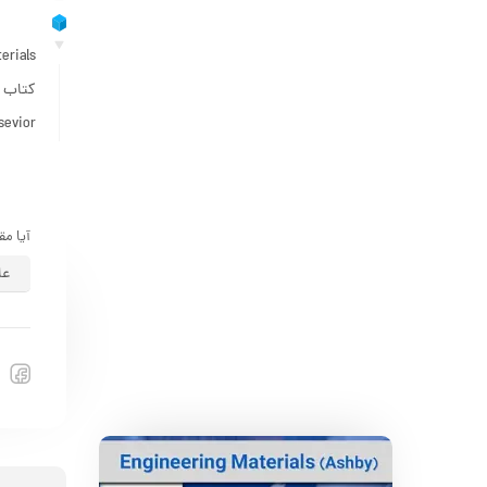
Elsevior ، این چاپ نیز در اختیار شما قر
آیا مق
عا