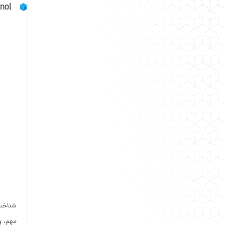
nol
شناخت 
مهم، و