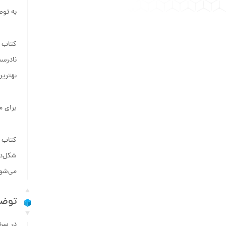
به توص
کتاب م
نادرست
بهترین
برای م
کتاب م
شکل‌د
می‌شود
توضی