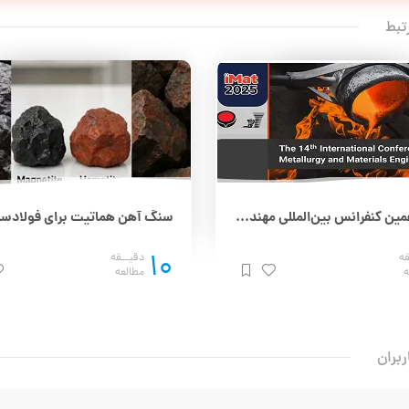
تبط
چهاردهمین کنفرانس بین‌المللی مهندسی مواد و متالورژی (IMAT 2025) – 25 و 26 آذر
10
قه
دقیــقه
ه
مطالعه
ربران