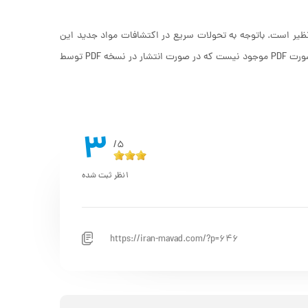
ئه شده که این زمینه بی نظیر است. باتوجه به تحولات سریع در اکتشافات مواد جدید این
کتاب هر سال آپدیت می گردد. در حال حاضر چپ پنجم این کتاب نیز منتشر شده اما بصورت PDF موجود نیست که در صورت انتشار در نسخه PDF توسط
3
5/
1
نظر ثبت شده
https://iran-mavad.com/?p=646