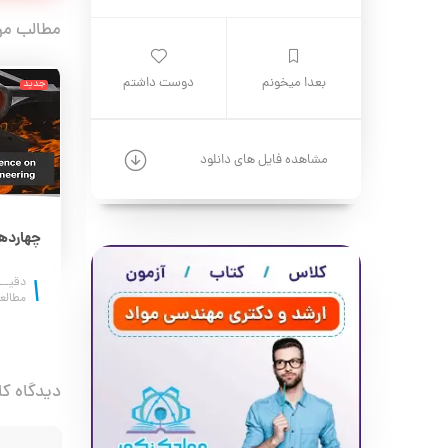
مطالب مر
بعدا میخونم
دوست داشتم
جدید
جدید
مشاهده فایل های دانلود
الکترود 309؛ انتخاب اول مهندسان برای اتصال فولادهای متفاوت
جادوی فولاد 50CrV4 در صنعت؛ از ابزار تا تعلیق خودرو
1
6
دقیــقه
دقیــ
مطالعه
مطالع
دیدگاه کا