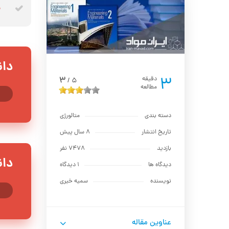
پ
دان
3
3
دقیقه
5
/
مطالعه
دسته بندی
متالورژي
تاریخ انتشار
8 سال پیش
بازدید
7478 نفر
دان
دیدگاه ها
1 دیدگاه
نویسنده
سمیه خیری
عناوین مقاله