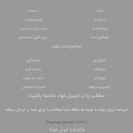
خانه
تبلیغات
درباره ما
فرم پرداخت
ارتباط با ما
ثبت شرکت جدید
همکاری با ما
درج آگهی استخدام
موضوعات مهم
متالورژي
جوشکاری
سراميك
ریخته گری
خوردگی
ساخت و تولید
آرشیو ویدیوها
آخبار استخدامی
مطالب را در ایمیل خود داشته باشید!
خبرنامه ایران مواد با توجه به علاقه شما مقالات را برای شما را ارسال میکند
[mc4wp_form id="18147"]
خانواده ایران مواد