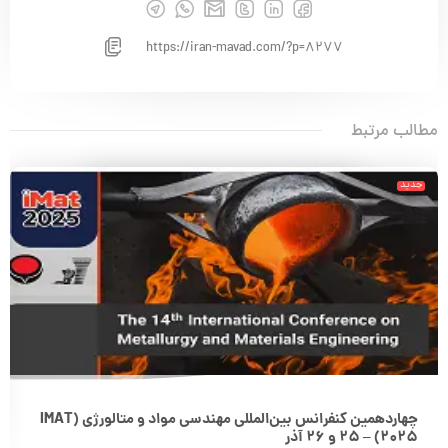
https://iran-mavad.com/?p=8277
مطالب مرتبط
جدید
چهاردهمین کنفرانس بین‌المللی مهندسی مواد و متالورژی (IMAT
2025) – 25 و 26 آذر