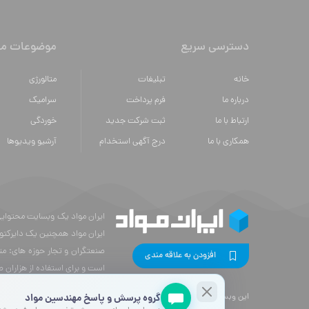
دسترسی سریع
موضوعات مه
خانه
تبلیغات
متالورژي
درباره ما
فرم پرداخت
سراميك
ارتباط با ما
ثبت شرکت جدید
خوردگی
همکاری با ما
درج آگهی استخدام
آرشیو ویدیوها
ایران مواد همچنین یک دایرکتو
صنعتگران و تجار حوزه های: مت
افزودن به علاقه مندی
است و برای استفاده از هزاران 
گروه پرسش و پاسخ مهندسین مواد
اين وبسايت متعلق به
ایران مواد
ميباشد و تمامی حقوق آن محفوظ ميباشد .