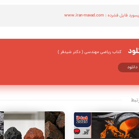
سورد فایل فشرده : www.iran-mavad.com
لود
کتاب ریاضی مهندسی ( دکتر شیدفر )
دانلود
تبط