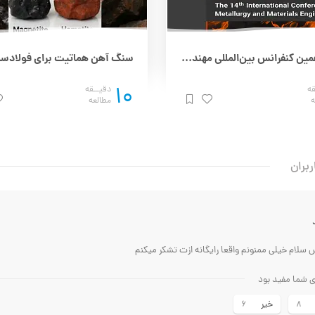
چهاردهمین کنفرانس بین‌المللی مهندسی مواد و متالورژی (IMAT 2025) – 25 و 26 آذر
10
قه
دقیــقه
ه
مطالعه
ربران
 سلام خیلی ممنونم واقعا رایگانه ازت تشکر میکنم
ای شما مفید بود
خیر
6
8