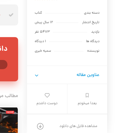
دسته بندی
کتاب
پ
تاریخ انتشار
12 سال پیش
بازدید
5473 نفر
دیدگاه ها
1 دیدگاه
دان
نویسنده
سمیه خیری
عناوین مقاله
مطالب مر
بعدا میخونم
دوست داشتم
جدید
جدید
مشاهده فایل های دانلود