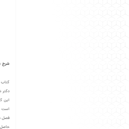
شرح :
کتاب ر
دکتر ش
این کت
است که
فصل مس
حاصل س