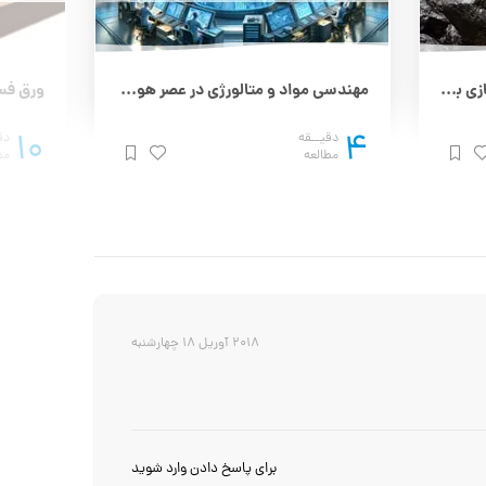
سنگ آهن هماتیت برای فولادسازی بهتر است یا مگنتیت؟
مهندسی مواد و متالورژی در عصر هوش مصنوعی
10
4
دقیــقه
دق
مطالعه
مط
2018 آوریل 18 چهارشنبه
برای پاسخ دادن وارد شوید