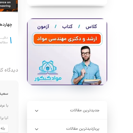
الکترود 309؛ انتخاب اول مهندسان برای اتصال فولادهای متفاوت
جادوی فولاد 50CrV4 در صنعت؛ از ابزار تا تعلیق خودرو
1
6
دقیــقه
دقیــ
مطالعه
مطالع
دیدگاه کا
سعید
با عرض
جدیدترین مقالات
آیا بر
پربازدیدترین مقالات
بله