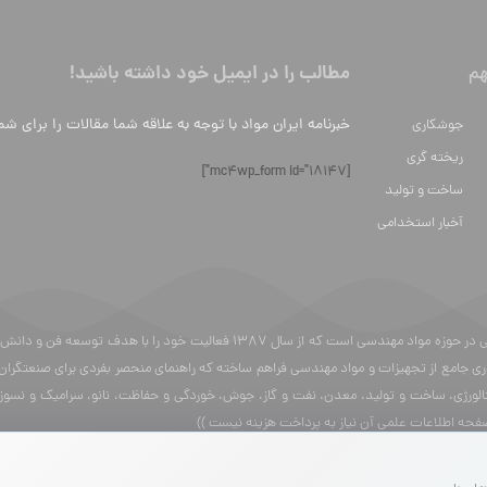
مطالب را در ایمیل خود داشته باشید!
م
خبرنامه ایران مواد با توجه به علاقه شما مقالات را برای شم
جوشکاری
ریخته گری
[mc4wp_form id="18147"]
ساخت و تولید
آخبار استخدامی
ایران مواد یک وبسایت محتوایی در حوزه مواد مهندسی است که از سال 87
ری جامع از تجهیزات و مواد مهندسی فراهم ساخته که راهنمای منحصر بفردی برای صنعتگران
الورژی، ساخت و تولید، معدن، نفت و گاز، جوش، خوردگی و حفاظت، نانو، سرامیک و نسوز، 
صفحه اطلاعات علمی آن نیاز به پرداخت هزینه نیست ))