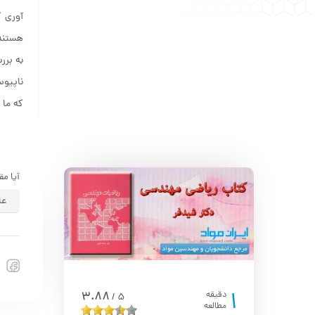
آوری 
هستند،
به برر
ناپیوس
که ما 
آیا مق
عا
1
3.88
دقیقه
5
/
مطالعه