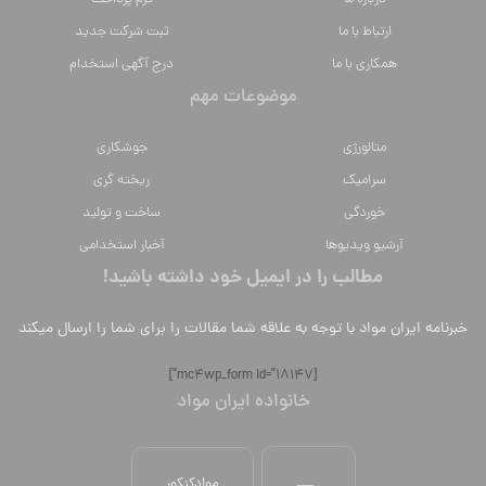
ارتباط با ما
ثبت شرکت جدید
همکاری با ما
درج آگهی استخدام
موضوعات مهم
متالورژي
جوشکاری
سراميك
ریخته گری
خوردگی
ساخت و تولید
آرشیو ویدیوها
آخبار استخدامی
مطالب را در ایمیل خود داشته باشید!
خبرنامه ایران مواد با توجه به علاقه شما مقالات را برای شما را ارسال میکند
[mc4wp_form id="18147"]
خانواده ایران مواد
موادکنکور