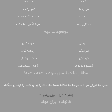
خانه
تبلیغات
درباره ما
فرم پرداخت
ارتباط با ما
ثبت شرکت جدید
همکاری با ما
درج آگهی استخدام
موضوعات مهم
متالورژي
جوشکاری
سراميك
ریخته گری
خوردگی
ساخت و تولید
آرشیو ویدیوها
آخبار استخدامی
مطالب را در ایمیل خود داشته باشید!
خبرنامه ایران مواد با توجه به علاقه شما مقالات را برای شما را ارسال میکند
[mc4wp_form id="18147"]
خانواده ایران مواد