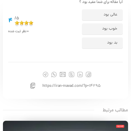
آیا مقاله برای شما مفید بود ؟
عالی بود
5/
4
خوب بود
0
نظر ثبت شده
بد بود
https://iran-mavad.com/?p=14295
مطالب مرتبط
جدید