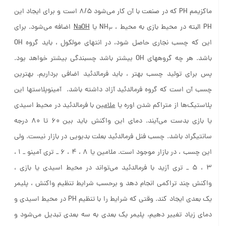
ماکزیمم PH که در صنعت با آن کار می‌شود ۸/۵ است و برای ایجاد این
PH البته در محیط بازی به محیط ، NH
یا
NaOH
اضافه می‌شود. برای
3
این که چسب نجاری حاصل شود، در انتهای مولکول ، باید گروه OH
باشد. هر چه گروههای OH بیشتر باشد چسبندگی بیشتر خواهد بود.
پس برای تولید چسب بهتر ، باید فرمالدئید اضافی برداریم. بهترین
چسب آن است که گروه فرمالدئید آزاد داشته باشد. آمینوپلاستها این
پلاستیک‌ها از متراکم شدن اوره یا
ملامین
با فرمالدئید در محیط اسیدی
یا بازی بدست می‌آیند. دمای این واکنش باید بین ۶۰ تا ۸۰ درجه
سانتیگراد باشد. چسب فنل فرمالدئید بعلت بدبویی در بازار نیست. ولی
این چسب ، در بازار موجود است. ملامین یا ۸ ، ۴ ، ۶ _ تری آمینو _ ۱ ،
۳ ، ۵ _ تری آزید با فرمالدئید می‌تواند در محیط اسیدی یا بازی ،
واکنش چند تراکمی انجام دهد و برحسب شرایط تنظیم واکنش ، پلیمر
یک بعدی ایجاد کند. وقتی که شرایط را با تنظیم PH در محیط اسیدی و
دمای زیاد تغییر دهیم، پلیمر یک بعدی به سه بعدی تبدیل می‌شود و