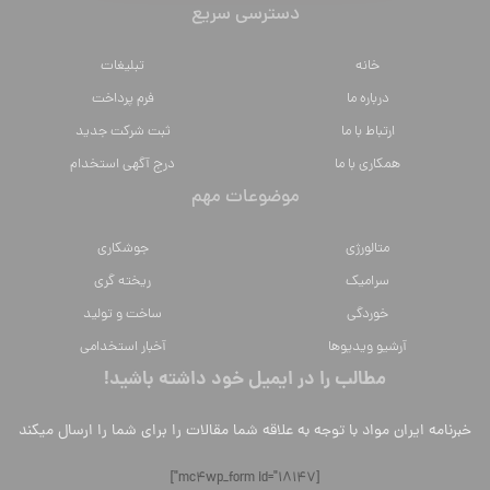
دسترسی سریع
خانه
تبلیغات
درباره ما
فرم پرداخت
ارتباط با ما
ثبت شرکت جدید
همکاری با ما
درج آگهی استخدام
موضوعات مهم
متالورژي
جوشکاری
سراميك
ریخته گری
خوردگی
ساخت و تولید
آرشیو ویدیوها
آخبار استخدامی
مطالب را در ایمیل خود داشته باشید!
خبرنامه ایران مواد با توجه به علاقه شما مقالات را برای شما را ارسال میکند
[mc4wp_form id="18147"]