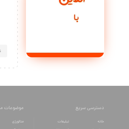
دسترسی سریع
موضوعات مه
خانه
تبلیغات
متالورژي