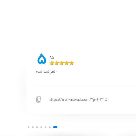
5
5/
0
نظر ثبت شده
https://iran-mavad.com/?p=4315