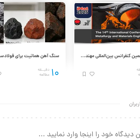
چهاردهمین کنفرانس بین‌المللی مهندسی مواد و متالورژی (IMAT 2025) – 25 و 26 آذر
10
قه
دقیــقه
ه
مطالعه
ربران