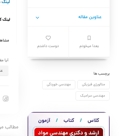
لینک د
عناوین مقاله
لینک ک
مشاهده
بعدا میخونم
دوست داشتم
آیا مق
عا
برچسب ها
متالورژی فیزیکی
مهندسی خوردگی
مهندسی سرامیک
مطالب مر