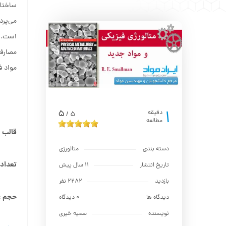
ساختار
می‌پرد
است. م
مصارف 
مواد ف
1
5
دقیقه
5
/
مطالعه
قالب بند
دسته بندی
متالورژي
تعداد 
تاریخ انتشار
11 سال پیش
بازدید
2282 نفر
حجم :‌٫۶۲MB
دیدگاه ها
0 دیدگاه
نویسنده
سمیه خیری