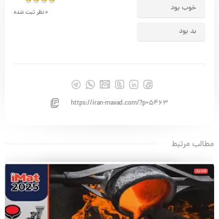
خوب بود
0
نظر ثبت شده
بد بود
https://iran-mavad.com/?p=5463
مطالب مرتبط
جدید