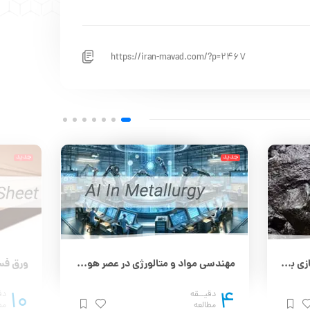
https://iran-mavad.com/?p=2467
جدید
جدید
سنگ آهن هماتیت برای فولادسازی بهتر است یا مگنتیت؟
مهندسی مواد و متالورژی در عصر هوش مصنوعی
10
4
دقیــقه
دق
مطالعه
مط