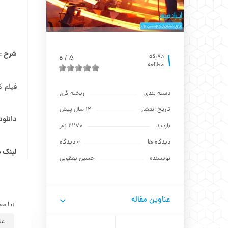
شرح :
1
0
دقیقه
5
/
مطالعه
فیلم ک
دسته بندی
ریخته گری
تاریخ انتشار
12 سال پیش
دانلود
بازدید
2270 نفر
دیدگاه ها
0 دیدگاه
لینک د
نویسنده
حسين يعقوبي
عناوین مقاله
آیا مق
عا