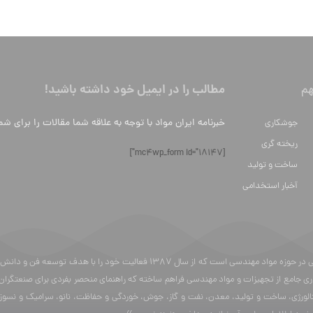
مطالب را در ایمیل خود داشته باشید!
م
خبرنامه ایران مواد با توجه به علاقه شما مقالات را برای شم
جوشکاری
ریخته گری
[mc4wp_form id="18147"]
ساخت و تولید
آخبار استخدامی
ایران مواد یک وبسایت محتوایی در حوزه مواد مهندسی است که از سال 87
ری جامع از تجهیزات و مواد مهندسی فراهم ساخته که راهنمای منحصر بفردی برای صنعتگران
الورژی، ساخت و تولید، معدن، نفت و گاز، جوش، خوردگی و حفاظت، نانو، سرامیک و نسوز، 