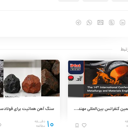
تبط
چهاردهمین کنفرانس بین‌المللی مهندسی مواد و متالورژی (IMAT 2025) – 25 و 26 آذر
10
قه
دقیــقه
ه
مطالعه