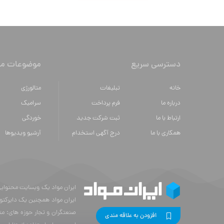
دسترسی سریع
موضوعات مه
خانه
تبلیغات
متالورژي
درباره ما
فرم پرداخت
سراميك
ارتباط با ما
ثبت شرکت جدید
خوردگی
همکاری با ما
درج آگهی استخدام
آرشیو ویدیوها
ایران مواد همچنین یک دایرکتو
صنعتگران و تجار حوزه های: مت
افزودن به علاقه مندی