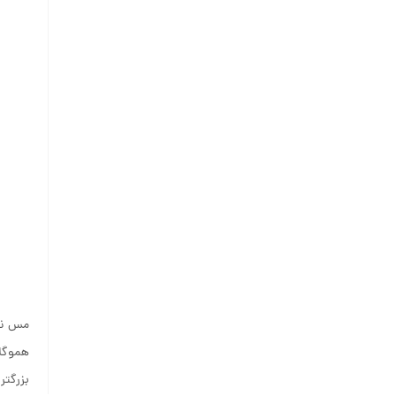
مس نقش
هموگلو
بزرگتر