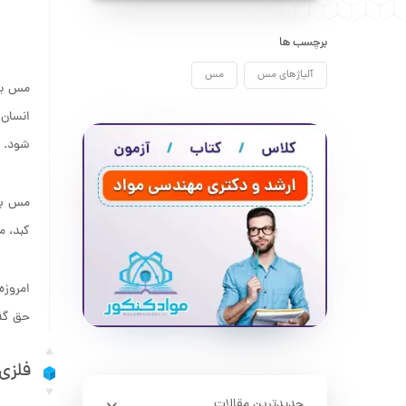
برچسب ها
آلیاژهای مس
مس
مس یکی
انسان 
شود.
کبد، ماهی
امروزه
حق گذش
فلزی به
جدیدترین مقالات