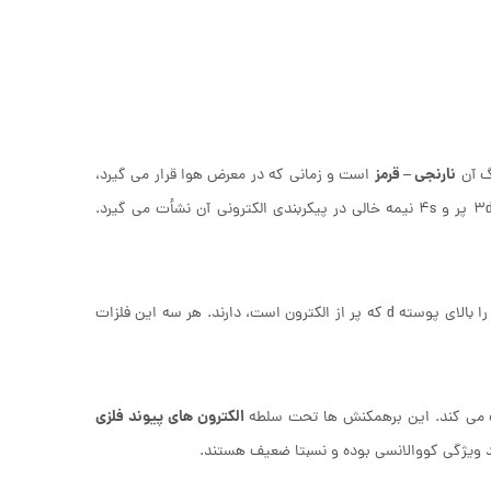
نارنجی – قرمز
گ آن
است و زمانی که در معرض هوا قرار می ‌گیرد،
یک رنگ قرمز کدر به خود می گیرد. رنگ ویژه این فلز، از گذار الکترونی بین لایه های 3d پر و 4s نیمه خالی در پیکربندی الکترونی آن نشأت می گیرد.
مس، نقره و طلا در گروه ۱۱ از جدول تناوبی قرار دارند. این سه فلز یک الکترون از مدار s را بالای پوسته d که پر از الکترون است، دارند. هر سه این فلزات
الکترون ‌های پیوند فلزی