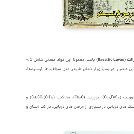
Basaltic )
یافت. معمولا این مواد معدنی شامل 0.5
ر این، ردپایی از این عنصر را در بسیاری از ذخایر طبیعی مثل سولفیدها، آرسنیدها،
ورنیت (Cu
FeS
)، کوپریت (Cu
O)، مالاکیت (Cu₂CO₃(OH)₂) و
2
5
4
بک های دریایی در بسیاری از مرجان های دریایی، در کبد انسان و