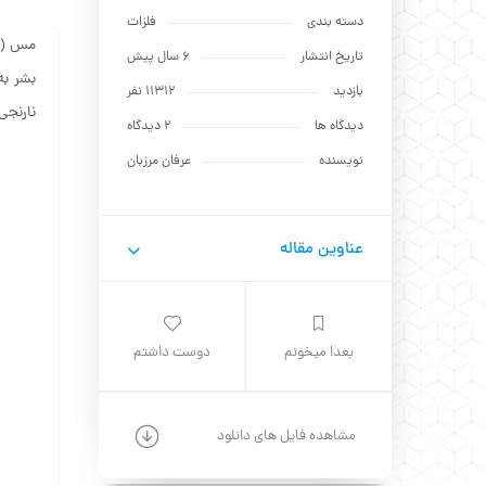
دسته بندی
فلزات
مس (Copper) یک عنصر شیمیایی با نماد Cu و عدد اتمی ۲۹ است. این فلز بعد از آهن و
تاریخ انتشار
6 سال پیش
بشر به
بازدید
11312 نفر
نارنجی
دیدگاه ها
2 دیدگاه
نویسنده
عرفان مرزبان
عناوین مقاله
بعدا میخونم
دوست داشتم
مشاهده فایل های دانلود