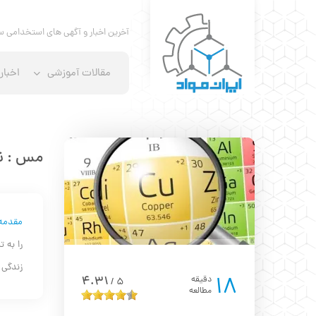
آخرین اخبار و آگهی های استخدامی س
مقالات آموزشی
اخبار
مس : ن
مقدمه
را به 
زندگی ا
18
4.31
دقیقه
5
/
مطالعه