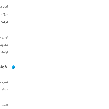
این مو
مرزدان
عرضه م
نرمی م
مقاومت
ارتعاش
خوا
مس با 
مرطوب 
اغلب د