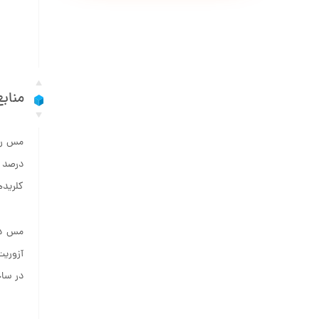
مناب
مس را 
کلریده
مس در 
آزوریت 
در ساخ