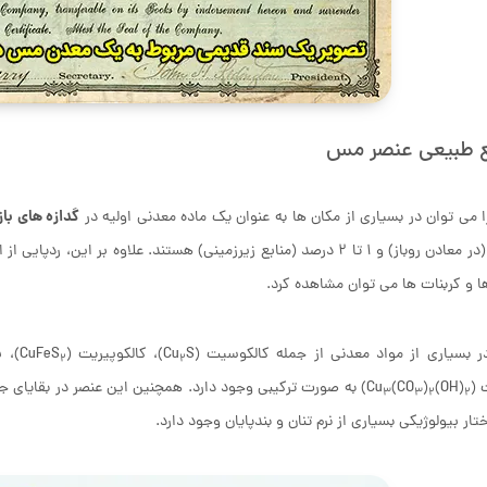
ع طبیعی عنصر مس
گدازه های بازالت (Lavas
می توان در بسیاری از مکان ها به عنوان یک ماده معدنی اولیه در
درصد (در معادن روباز) و 1 تا 2 درصد (منابع زیرزمینی) هستند. علاوه ب
ا و کربنات ها می توان مشاهده کرد.
بسیاری از مواد معدنی از جمله کالکوسیت (Cu
S)، کالکوپیریت (CuFeS
)، ب
2
2
(Cu
(OH)
)
(CO
) به صورت ترکیبی وجود دارد. همچنین این عنصر در بقایای جل
3
3
2
2
تار بیولوژیکی بسیاری از نرم تنان و بندپایان وجود دارد.