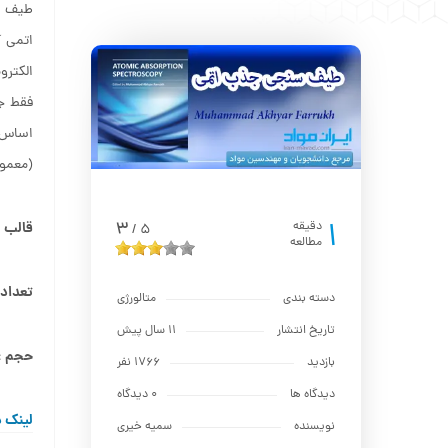
طیف سن
اتمی آ
الکترو
فقط ج
اساس 
(معمولاً با پهنای
1
3
دقیقه
قالب بند
5
/
مطالعه
تعداد 
دسته بندی
متالورژي
تاریخ انتشار
11 سال پیش
حجم :‌ ٫۲MB
بازدید
1766 نفر
دیدگاه ها
0 دیدگاه
لینک د
نویسنده
سمیه خیری