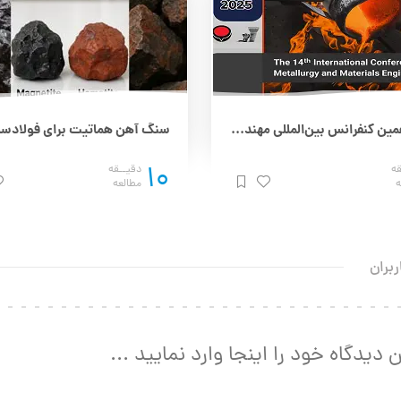
چهاردهمین کنفرانس بین‌المللی مهندسی مواد و متالورژی (IMAT 2025) – 25 و 26 آذر
10
قه
دقیــقه
ه
مطالعه
ربران