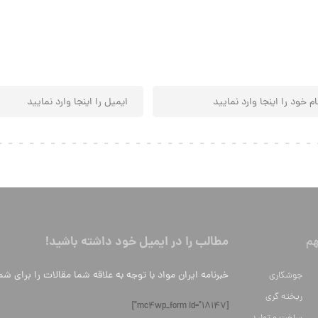
مطالب را در ایمیل خود داشته باشید!
م
خبرنامه ایران مواد با توجه به علاقه شما مقالات را برای شم
جوشکاری
ریخته گری
[mc4wp_form id="18147"]