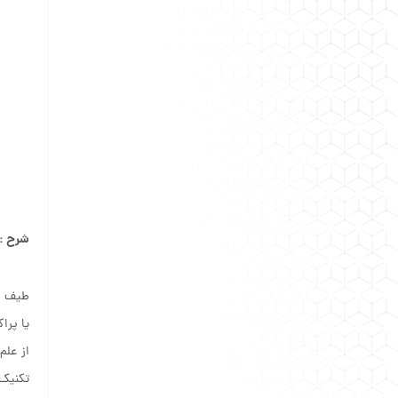
شرح :
طیف س
یا پرا
از علم
تکنیک 