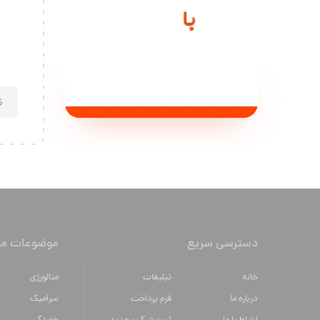
دسترسی سریع
موضوعات مه
خانه
تبلیغات
متالورژي
درباره ما
فرم پرداخت
سراميك