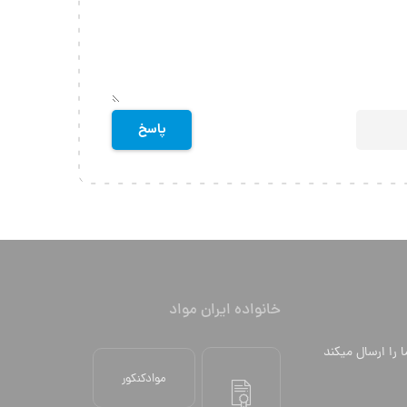
خانواده ایران مواد
ا را ارسال میکند
موادکنکور