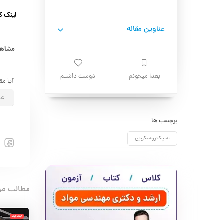
لینک ک
عناوین مقاله
مشاهده
بعدا میخونم
دوست داشتم
آیا مق
عا
برچسب ها
اسپکتروسکوپی
مطالب مر
جدید
جدید