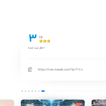
3
5/
0
نظر ثبت شده
https://iran-mavad.com/?p=3810
جدید
جدید