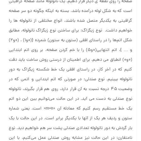
است که به شکل لوله درآمده باشد. بسته به اینکه چگونه دو سر صفحه
گرافیتی به یکدیگر متصل شده باشند، انواع مختلفی از نانولوله ها را
خواهیم داشت. نوع زیگزاگ: برای ساختن نوع زیگزاگ نانولوله، مطابق
شکل اتم‌ها را در راستای افقی (ستون به ستون) شمرده {(۰و۱) ، (۰و۲)
و … }، اتم انتهایی(۰و۵) را با خم کردن صفحه، بر روی اتم ابتدایی
(۰و۰) انطباق می دهیم. برای اطمینان از درستی روش ساخت باید دقت
کنیم که در آخر کار، در راستای افقی یک خط شکسته زیگزاگ به دور
نانولوله ببینیم. نوع صندلی: در صورتی که اتم ابتدایی و اتمی که در
وضعیت ۴۵ درجه نسبت به آن قرار دارد، روی هم قرار بگیرند، نانولوله
نوع صندلی به دست می آید. در این حالت می‌توانیم بین این دو اتم
یک خط مستقیم رسم کنیم که معادله آن «m=n» است. یعنی شماره
ستون و ردیف هر یک از آنها با یکدیگر برابر است. در این حالت با یک
بار گردش به دور نانولوله تعدادی صندلی پشت سر هم خواهیم دید. نوع
نامتقارن: در این حالت نیز مشابه روش صندلی عمل می‌کنیم، با این