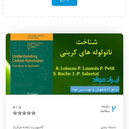
2
0
دقیقه
5
/
مطالعه
دسته بندی
کامپوزیت (ماده مرکب)