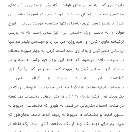
تایید می کند. به عنوان مثال فولاد ـ که یکی از مهم‌ترین آلیاژهای
مهندسی است ـ از انحلال حدود دو درصد کربن در آهن به حاصل می
شود؛ با تغییر درصد کربن (به‌میزان تنها چندصدم درصد) می توان انواع
فولاد را به دست آورد. «شیمی آلی» نیز علمی است که به بررسی
ترکیبات حاوی «کربن» و «هیدروژن» می پردازد و مهندسی پلیمر هم تنها
براساس عنصر کربن پایه‌گذاری شده است. کربن، به چهار صورت مختلف
در طبیعت یافت می‌شود که همه این چهار فرم جامد هستند و در
ساختار آنها اتم‌های کربن به صورت کاملاً منظم در کنار یکدیگر قرار
گرفته‌اند. این ساختارها عبارتند از: گرافیت،الماس ،
نانولوله‌ها.نانولوله‌ها:یک لایه گرافیت را در نظر بگیرید. اتم‌هایی را که در
یک ردیف قرار گرفته‌اند با ( n,m ) ـ که نشان‌دهنده مختصات یک نقطه
در صفحه است ـ مکان‌یابی می‌کنیم. به طوری که مختصاتn، مربوط به
ستون اتم‌ها و مختصات m مربوط به ردیف اتم‌ها باشد. همان‌طور که
می‌دانیم برای تهیه یک لوله از یک صفحه، کافی است یک نقطه از
صفحه را روی نقطه ی دیگر قرار دهیم. یک نانولوله مانند صفحه گرافیتی