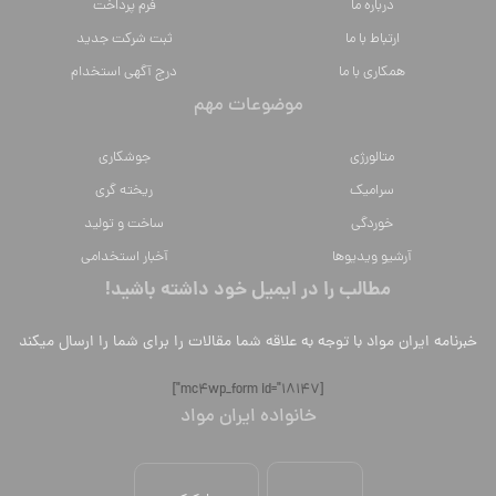
ارتباط با ما
ثبت شرکت جدید
همکاری با ما
درج آگهی استخدام
موضوعات مهم
متالورژي
جوشکاری
سراميك
ریخته گری
خوردگی
ساخت و تولید
آرشیو ویدیوها
آخبار استخدامی
مطالب را در ایمیل خود داشته باشید!
خبرنامه ایران مواد با توجه به علاقه شما مقالات را برای شما را ارسال میکند
[mc4wp_form id="18147"]
خانواده ایران مواد
موادکنکور