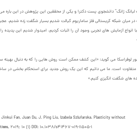
لیانگ ژانگ” دانشجوی پست دکترا و یکی از محققین این پژوهش در این باره می گ
در میان شبکه کریستالی فلز ساماریوم کیالت شدیم بسیار شگفت زده شدیم. عجیب
با انواع آزمایش های تجربی وجود آن را اثبات کردیم، امیدوار شدیم این پدیده را
ر لوفراسکا می گوید: «این کشف ممکن است روش هایی را که به دنبال بهینه سا
متفاوت است. ما می دانیم که این یک روش جدید برای استحکام بخشی در ساخت
ه های شگفت انگیزی کنیم.»
nkui Fan, Juan Du, J. Ping Liu, Izabela Szlufarska. Plasticity without
tions
, 2019; 10 (1) DOI: 10.1038/s41467-019-11505-1