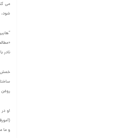
می کنن
شود، ک
“هابین
«مطالع
نادر ب
خمش و 
ساختار
روغن 
او در 
(آمورف
و ما 