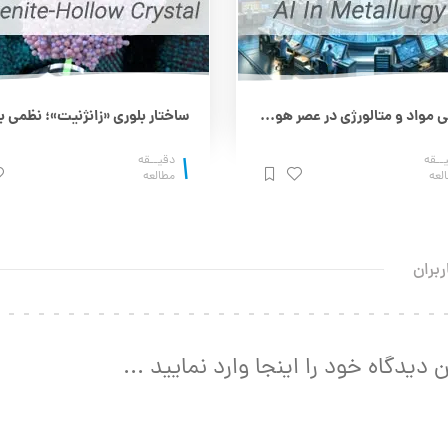
مهندسی مواد و متالورژی در عصر هوش مصنوعی
1
ــقه
دقیــقه
لعه
مطالعه
ربران