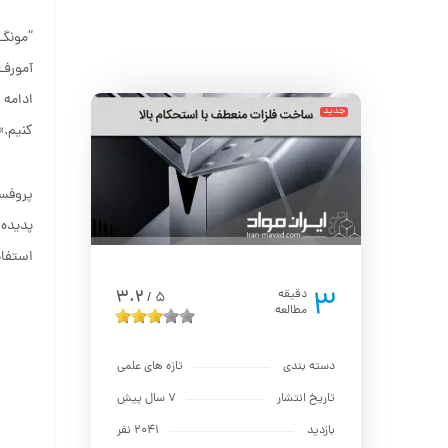
“مونگ 
آمورف 
ادامه 
جدید
کنیم.»
پروفسو
پدیده 
استفاد
3
3.2
دقیقه
5
/
مطالعه
دسته بندی
تازه های علمی
تاریخ انتشار
7 سال پیش
بازدید
2041 نفر