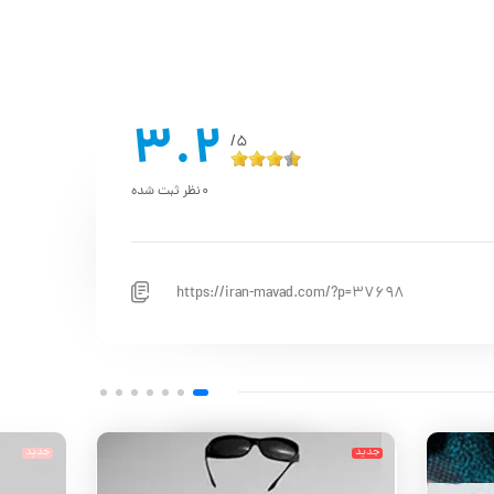
3.2
5/
0
نظر ثبت شده
https://iran-mavad.com/?p=37698
جدید
جدید