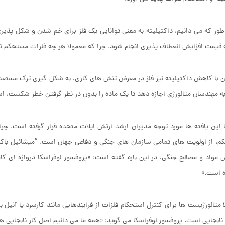
ور که می دانیم، داکتیلیته به معنی توانایی یک فلز برای خم شدن و شکل پذیری
ه قیمت افزایش انعطاف پذیری انجام شود. چرا که معمولا هر چه فلزات مستحکم تر
 با کاهش داکتیلیته نیز فلز در معرض تنش های کاری، به شکل گیری ترک مستعد
 مهندسان متالورژی اجازه دهد تا یک ماده را بدون در نظر گرفتن خطر شکست، ا
 این یافته ها مورد توجه مدیران ارشد ارتش ایلات متحده قرار گرفته است. چ
، از اولویت های تمامی سازمان های جنگی و دفاعی جهان است. “میشائیل باکاس
 مواد و مصالح جنگی، در این باره گفته است: «پروفسور لوفراسکا دروازه ای ک
 است.»
 متالورژیست ها برای کنترل استحکام فلزات از فرایندهایی مانند کارسرد یا آنی
ابجایی است. پروفسور لوفراسکا می گوید: «همه ما می دانیم اصل کار نابجایی ه