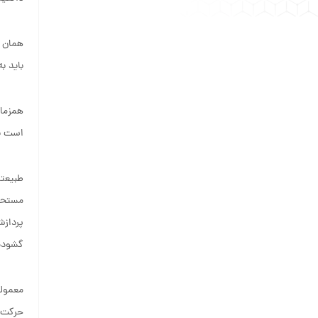
همان ط
باید ب
همزمان
است به
طبیعتا
مستحکم
پردازش
گشوده
معمولا
حرکت ن