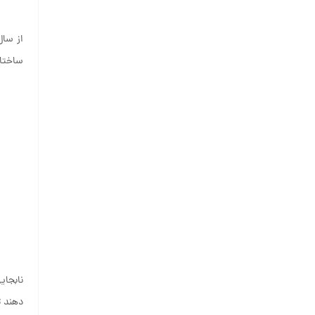
ساختا
نابجای
دهند ت