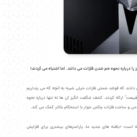
دادند که قواعد خمش فلزات خیلی شبیه به آنچه که می پنداریم
 امسال در نشریه “ارتباطات طبیعت” ارائه کردند. کشف شگفت انگیز آن ها نه تنها درباره نحوه
حی و ساخت فلزات چکش خوار با استحکام بالاتر کمک می کند.
کده مهندسی و علم مواد دانشگاه WM در این باره گفته است: «یافته های جدید ما، پارامترهای بیشتری برای افزایش