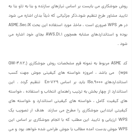
روش جوشکاری می بایست بر اساس نیازهای سازنده و بنا به تاو بنا به
تایید مشاور طرح تنظیم شود،ذکر جزئیاتی که ذیلاً بدان اشاره می شود
در هر WPS ضروری است ، ماخذ مورد استفاده این بحث ASME.Sec.IX
بوده و استانداردهای مشابه همچون AWS.D1.1 بجای خود اشاره می
شود .
کد ASME مربوط به نمونه فرم مشخصات روش جوشکاری (QW-482,
(wps می باشد ، امروزه خواسته های کیفیتی جوش جهت کسب
استانداردهای ISo,9000 باید بر اساس En-729 تنظیم گردد . این
استاندارد از چهار بخش به ترتیب راهنمای انتخاب و استفاده ، خواسته
های کیفیت کامل ، خواسته های کیفیتی استاندارد و خواسته های
کیفیتی ابتدایی جوشکاری را مطرح می سازند هدف ار تصویب یک
WPS ارزیابی و تایید این مطلب که با انجام جوشکاری بر اساس این
WPS جوش بدست آمده مطالب با جوش طراحی شده خواهد بود و می