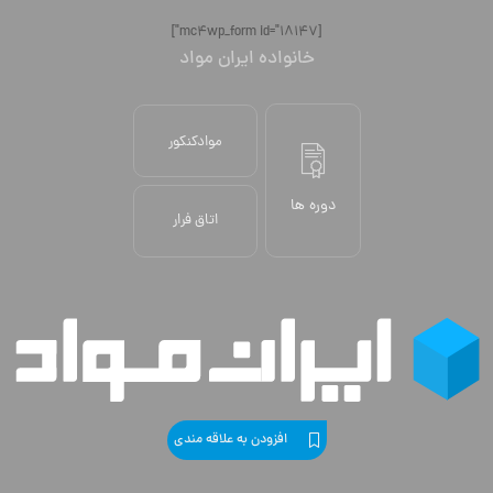
[mc4wp_form id="18147"]
خانواده ایران مواد
موادکنکور
دوره ها
اتاق فرار
افزودن به علاقه مندی