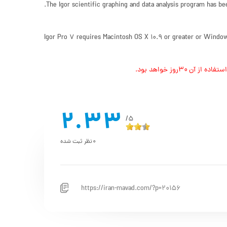
The Igor scientific graphing and data analysis program has b
Igor Pro 7 requires Macintosh OS X 10.9 or greater or Windo
۳روز خواهد بود.
2.33
5/
0
نظر ثبت شده
https://iran-mavad.com/?p=20156