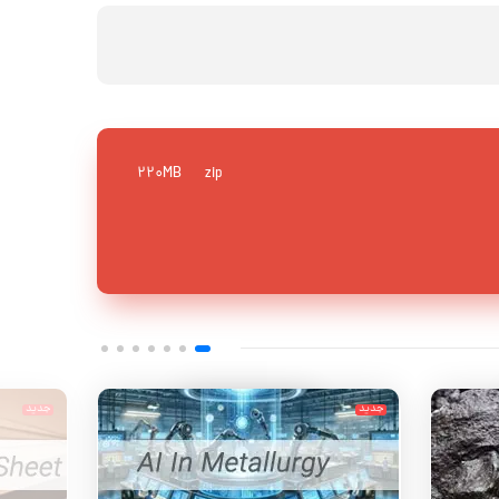
220MB
zip
جدید
جدید