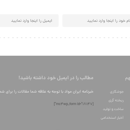
مطالب را در ایمیل خود داشته باشید!
م
خبرنامه ایران مواد با توجه به علاقه شما مقالات را برای شم
جوشکاری
ریخته گری
[mc4wp_form id="18147"]
ساخت و تولید
آخبار استخدامی