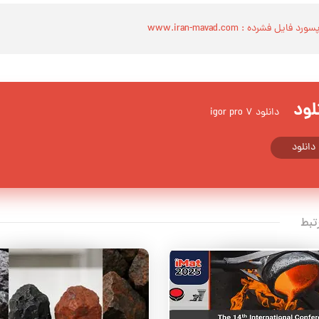
سورد فایل فشرده : www.iran-mavad.com
لود
دانلود igor pro 7
دانلود
تبط