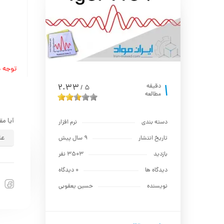
توجه دا
1
2.33
دقیقه
5
/
مطالعه
آیا مق
دسته بندی
نرم افزار
عا
تاریخ انتشار
9 سال پیش
بازدید
3503 نفر
دیدگاه ها
0 دیدگاه
نویسنده
حسين يعقوبي