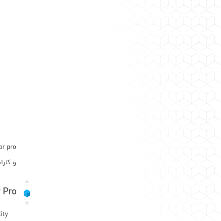
or pro
و کارآ
r Pro
ity