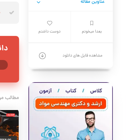
عناوین مقاله
پ
بعدا میخونم
دوست داشتم
دان
مشاهده فایل های دانلود
مطالب مر
جدید
جدید