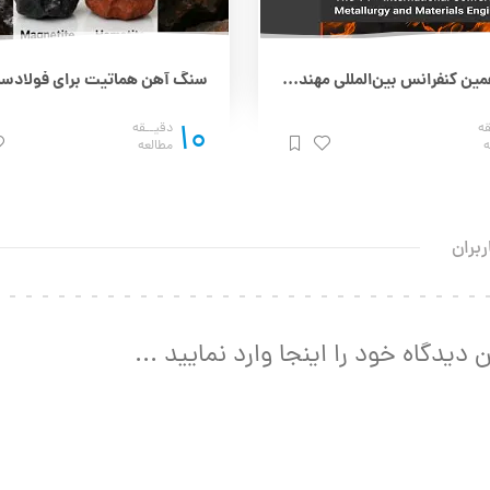
چهاردهمین کنفرانس بین‌المللی مهندسی مواد و متالورژی (IMAT 2025) – 25 و 26 آذر
10
قه
دقیــقه
ه
مطالعه
ربران