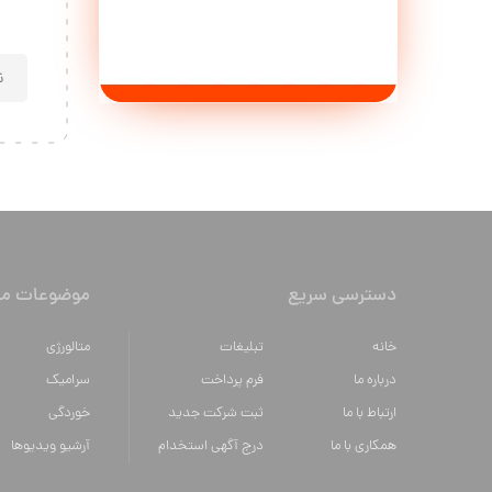
دسترسی سریع
موضوعات مه
خانه
تبلیغات
متالورژي
درباره ما
فرم پرداخت
سراميك
ارتباط با ما
ثبت شرکت جدید
خوردگی
همکاری با ما
درج آگهی استخدام
آرشیو ویدیوها