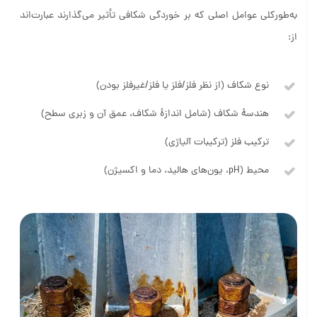
به‌طورکلی عوامل اصلی که بر خوردگی شکافی تأثیر می‌گذارند عبارت‌اند
از:
نوع شکاف (از نظر فلز/فلز یا فلز/غیرفلز بودن)
هندسۀ شکاف (شامل اندازۀ شکاف، عمق آن و زبری سطح)
ترکیب فلز (ترکیبات آلیاژی)
محیط (pH، یون‌های هالید، دما و اکسیژن)