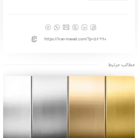
https://iran-mavad.com/?p=56990
مطالب مرتبط