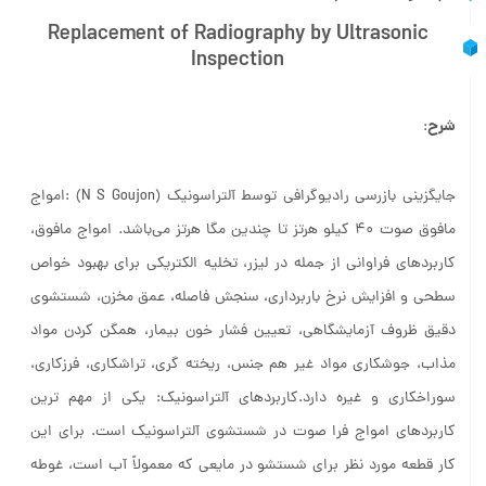
Replacement of Radiography by Ultrasonic
Inspection
شرح
:
جایگزینی بازرسی رادیوگرافی توسط آلتراسونیک (N S Goujon) :امواج
مافوق صوت ۴۰ کیلو هرتز تا چندین مگا هرتز می‌باشد. امواج مافوق،
کاربردهای فراوانی از جمله در لیزر، تخلیه الکتریکی برای بهبود خواص
سطحی و افزایش نرخ باربرداری، سنجش فاصله، عمق مخزن، شستشوی
دقیق ظروف آزمایشگاهی، تعیین فشار خون بیمار، همگن کردن مواد
مذاب، جوشکاری مواد غیر هم جنس، ریخته گری، تراشکاری، فرزکاری،
سوراخکاری و غیره دارد.کاربردهای آلتراسونیک: یکی از مهم ترین
کاربردهای امواج فرا صوت در شستشوی آلتراسونیک است. برای این
کار قطعه مورد نظر برای شستشو در مایعی که معمولاً آب است، غوطه