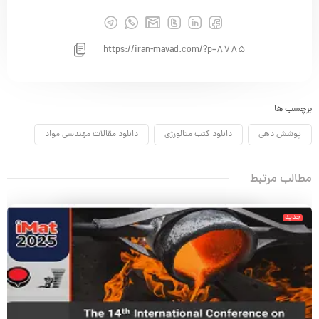
https://iran-mavad.com/?p=8785
برچسب ها
پوشش دهی
دانلود کتب متالورژی
دانلود مقالات مهندسی مواد
مطالب مرتبط
جدید