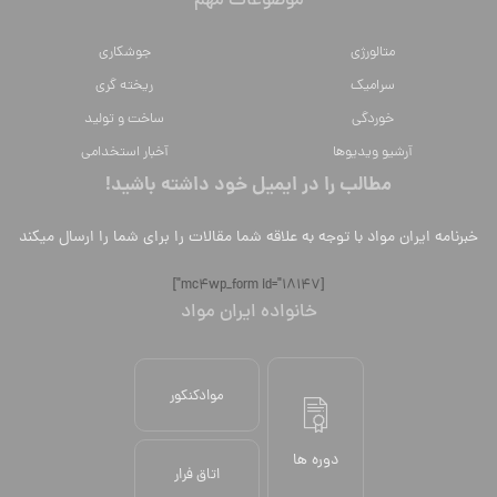
موضوعات مهم
متالورژي
جوشکاری
سراميك
ریخته گری
خوردگی
ساخت و تولید
آرشیو ویدیوها
آخبار استخدامی
مطالب را در ایمیل خود داشته باشید!
خبرنامه ایران مواد با توجه به علاقه شما مقالات را برای شما را ارسال میکند
[mc4wp_form id="18147"]
خانواده ایران مواد
موادکنکور
دوره ها
اتاق فرار