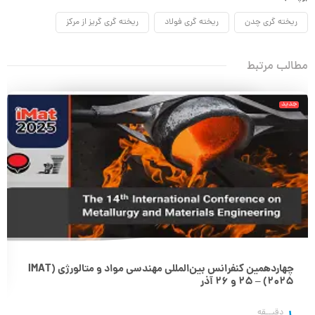
ریخته گری چدن
ریخته گری فولاد
ریخته گری گریز از مرکز
مطالب مرتبط
جدید
چهاردهمین کنفرانس بین‌المللی مهندسی مواد و متالورژی (IMAT
2025) – 25 و 26 آذر
دقیــقه