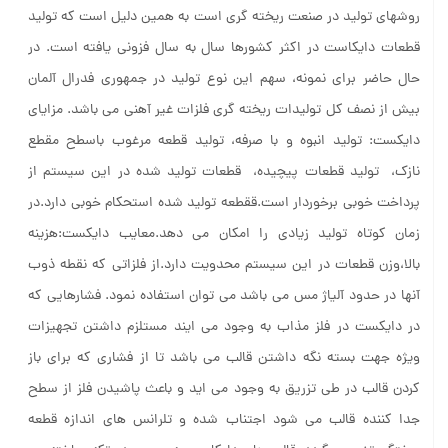
روشهای تولید در صنعت ریخته گری است به همین دلیل است که تولید
قطعات دایکاست در اکثر کشورها سال به سال فزونی یافته است. در
حال حاضر برای نمونه، سهم این نوع تولید در جمهوری فدرال آلمان
بیش از نصف کل تولیدات ریخته گری فلزات غیر آهنی می باشد. مزایای
دایکست: تولید انبوه و با صرفه، تولید قطعه مرغوب باسطح مقطع
نازک، تولید قطعات پیچیده، قطعات تولید شده در این سیستم از
پرداخت خوبی برخوردار است.ققطعه تولید شده استحکام خوبی دارد.در
زمان کوتاه تولید زیادی را امکان می دهد.معایب دایکست:هزینه
بالا،وزن قطعات در این سیستم محدویت دارد.از فلزاتی که نقطه ذوب
آنها در حدود آلیاژ مس می باشد می توان استفاده نمود. فشارهایی که
در دایکست در فلز مذاب به وجود می ایند مستلزم داشتن تجهیزات
ویژه جهت بسته نگه داشتن قالب می باشد تا از فشاری که برای باز
کردن قالب در طی تزریق به وجود می اید و باعث پاشیدن فلز از سطح
جدا کننده قالب می شود اجتناب شده و تلرانس های اندازه قطعه