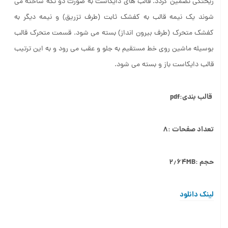
ریختگی تضمین گردد. قالب های دایکاست به صورت دو تکه ساخته می
شوند یک نیمه قالب به کفشک ثابت (طرف تزریق) و نیمه دیگر به
کفشک متحرک (طرف بیرون انداز) بسته می شود. قسمت متحرک قالب
بوسیله ماشین روی خط مستقیم به جلو و عقب می رود و به این ترتیب
قالب دایکاست باز و بسته می شود.
قالب بندی:pdf
تعداد صفحات :۸
حجم :۲٫۶۴MB
لینک دانلود