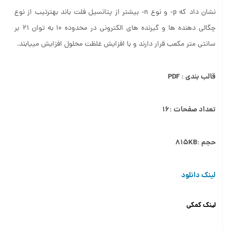
نشان داد که p‐ و نوع n‐ بیشتر از پتانسیل فلت باند بهترتیب از نوع
چگالی دهنده ها و گیرنده های الکترونی در محدوده ۱۰ به توان ۲۱ بر
سانتی متر مکعب قرار دارند و با افزایش غلظت محلول افزایش مییابند.
قالب بندی : PDF
تعداد صفحات :۱۶
حجم :۸۱۵KB
لینک دانلود
لینک کمکی