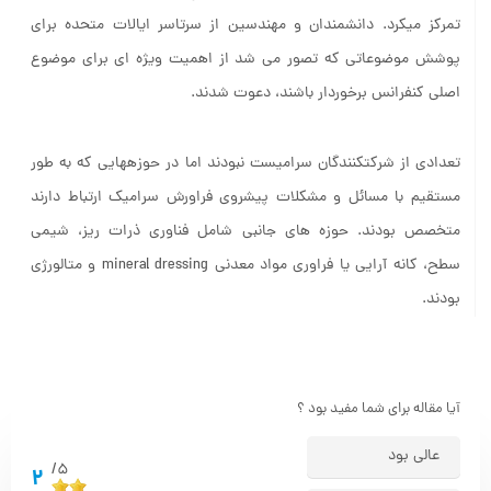
تمرکز می­کرد. دانشمندان و مهندسین از سرتاسر ایالات متحده برای
پوشش موضوعاتی که تصور می ­شد از اهمیت ویژه ­ای برای موضوع
اصلی کنفرانس برخوردار باشند، دعوت شدند.
تعدادی از شرکت­کنندگان سرامیست نبودند اما در حوزه­هایی که به­ طور
مستقیم با مسائل و مشکلات پیش­روی فراورش سرامیک ارتباط دارند
متخصص بودند. حوزه­ های جانبی شامل فناوری ذرات ریز، شیمی
سطح، کانه ­آرایی یا فراوری مواد معدنی mineral dressing و متالورژی
بودند.
آیا مقاله برای شما مفید بود ؟
عالی بود
5/
2