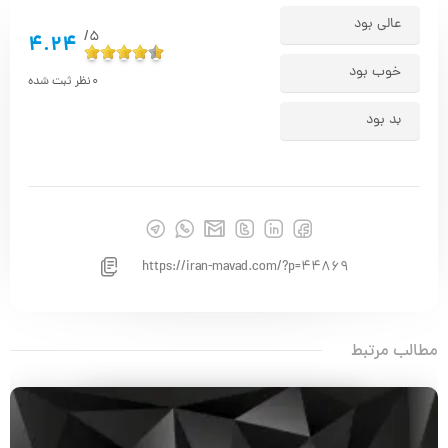
عالی بود
5/
4.24
خوب بود
0
نظر ثبت شده
بد بود
https://iran-mavad.com/?p=44869
مطالب مرتبط