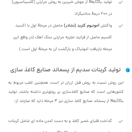
تولید Na
CO
از جوش شیرین به روش حرارتی (کلسیناسیون)
2
3
در ۲۰۰ درجۀ سانتیگراد
واکنش
آمونیوم کلرید (نشادر)
حاصل در مرحلۀ اول با اکسید
کلسیم حاصل از فرآیند تجزیه حرارتی سنگ آهک (در واقع این
مرحله بازیافت آمونیاک و بازگشت آن به مرحلۀ اول است.)
تولید کربنات سدیم از پسماند صنایع کاغذ سازی
این روش نسبت به روش قبل ارزان تر است. همچنین اغلب مربوط به
کشورهایی است که صنایع کاغذسازی پر رونق‌تری داشته باشند. تولید
CO
Na
از پسماند صنایع کاغذ سازی نیز ۴ مرحله دارد که عبارتند از:
2
3
گداخت قلیای خمیر کاغذ و به دست آمدن ماده ای شامل کربنات