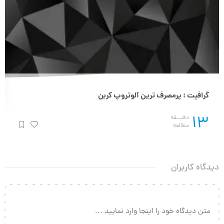
گرافیت ؛ پرمصرف ترین آلوتروپ کربن
13
دقیــقه
مطالعه
دیدگاه کاربران