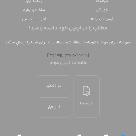
سراميك
ریخته گری
خوردگی
ساخت و تولید
آرشیو ویدیوها
آخبار استخدامی
مطالب را در ایمیل خود داشته باشید!
خبرنامه ایران مواد با توجه به علاقه شما مقالات را برای شما را ارسال میکند
[mc4wp_form id="18147"]
خانواده ایران مواد
موادکنکور
دوره ها
اتاق فرار