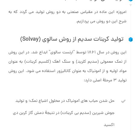
فرایندهای تولید Na
CO
3
2
امروزه این ماده در مقیاس صنعتی به دو روش تولید می گردد که به
شرح این دو روش می پردازیم.
تولید کربنات سدیم از روش سالوِی (Solvay)
این روش در سال ۱۸۶۱ توسط “ارنست سالوی” ابداع شد. در این روش
از نمک معمولی (سدیم کلرید) و سنگ آهک (کلسیم کربنات) به عنوان
مواد اولیه و از آمونیاک به عنوان کاتالیزور استفاده می شود. این روش
تولید ۳ مرحلۀ اصلی دارد:
حل شدن حباب های آمونیاک در محلول اشباع نمک؛ و تولید
جوش شیرین (سدیم بی کربنات) در نتیجۀ دمش گاز کربن دی
اکسید