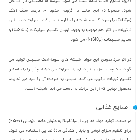
اگرچه سدیم اضافه شده سبب می شود شیشه به آهستگی در آب حل
شود. معمولا در این حالت با افزودن حدودا ۱۰ درصد سنگ آهک
(CaCO
) با وجود کلسیم شیشه را مقاوم تر می کنند. حرارت دیدن این
3
ترکیبات در کنار هم موجب به وجود آوردن کلسیم سیلیکات (CaSiO
) و
3
سدیم سیلیکات (NaSiO
) می شود.
3
در اثر سرد نمودن این مواد، شیشه های سودا-آهک سیلیس تولید می
گردد. مخلوط حاصل را در دمای بالا حرارت می دهند و آن را با ماسه و
کلسیم کربنات ترکیب می کنند. سپس به سرعت آن را سرد می نمایند.
محصول نهایی که از این فرایند به دست می آید، شیشه است.
صنایع غذایی
در صنعت تولید مواد غذایی، از Na
CO
به عنوان ماده افزودنی (E500)
2
3
برای تنظیم میزان ترشی و پایدار کنندگی مادۀ غذایی استفاده می شود.