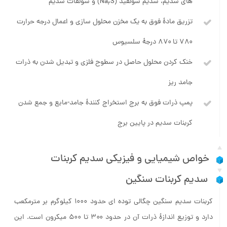
های سدیم، سدیم سولفید (Na
S) و سولفات سدیم
2
تزریق مادۀ فوق به یک مخزن محلول سازی و اعمال درجه حرارت
۷۸۰ تا ۸۷۰ درجۀ سلسیوس
خنک کردن محلول حاصل در سطوح فلزی و تبدیل شدن به ذرات
جامد ریز
پمپ ذرات فوق به برج استخراج کنندۀ جامد-مایع و جمع شدن
کربنات سدیم در پایین برج
خواص شیمیایی و فیزیکی سدیم کربنات
سدیم کربنات سنگین
کربنات سدیم سنگین چگالی توده ای حدود ۱۰۰۰ کیلوگرم بر مترمکعب
دارد و توزیع اندازۀ ذرات آن در حدود ۳۰۰ تا ۵۰۰ میکرون است. این